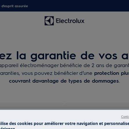
é d'esprit assurée
ez la garantie de vos a
ppareil électroménager bénéficie de 2 ans de garanti
aranties, vous pouvez bénéficier d’une
protection plu
couvrant davantage de types de dommages
.
Extension de g
garantie 5 ans
Conti
dommage accid
tilise des cookies pour améliorer votre navigation et personnalis
Included
Dommages accidentels
périence