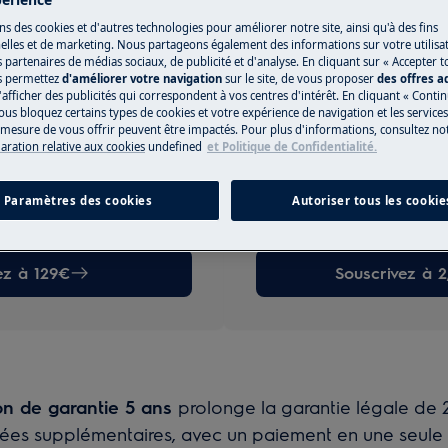
r les dommages
oui, couverture complète cont
ntie légale de 2 ans
ns des cookies et d'autres technologies pour améliorer notre site, ainsi qu'à des fins
dysfonctionnement, sans aucu
lles et de marketing. Nous partageons également des informations sur votre utilisa
Included
Pièces neuves d'origine
s partenaires de médias sociaux, de publicité et d'analyse. En cliquant sur « Accepter t
es par nos techniciens
et les réparations effectuées 
s permettez
d'améliorer votre navigation
sur le site, de vous proposer
des offres 
agréés.
'afficher des publicités qui correspondent à vos centres d'intérêt. En cliquant « Conti
ranti
ous bloquez certains types de cookies et votre expérience de navigation et les service
Included
Remplacement gratuit garan
lectroménager si l'on ne
esure de vous offrir peuvent être impactés. Pour plus d'informations, consultez notr
avec un nouvel appareil élec
laration relative aux cookies
undefined
et Politique de Confidentialité.
peut pas le réparer
is
Not Included
Paiement en une seule fois
e la tranquillité dont vous
non, 2,99 € par mois sous gar
Paramètres des cookies
Autoriser tous les cookie
par mois hors garantie. Min 1
ez à 129€
Souscrivez à 
on de garantie 5 ans
prolonge la garantie légale de 
ées supplémentaires, avec un paiement en une seule f