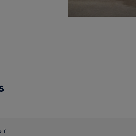
s
e ?