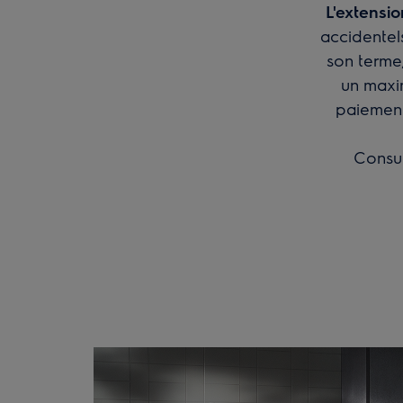
L'extensi
accidentels
son terme,
un maxi
paiement
Consul