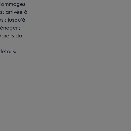
 dommages
st arrivée à
s ; jusqu’à
énager ;
areils du
étails: