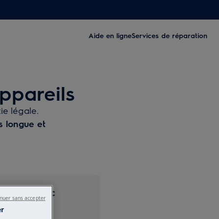
Aide en ligne
Services de réparation
ppareils
e légale.
s longue et
arantie avec
nuer sans accepter
entel
er