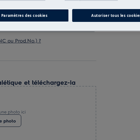
Paramètres des cookies
Autoriser tous les cookie
NC ou Prod.No.) ?
létique et téléchargez-la
une photo ici
e photo