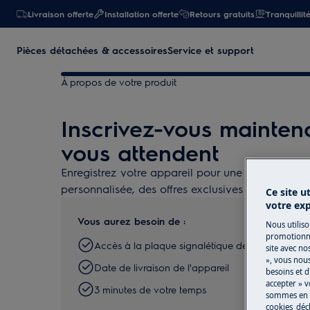
Livraison offerte
Installation offerte
Retours gratuits
Tranquillit
Pièces détachées & accessoires
Service et support
À propos de votre produit
Inscrivez-vous mainten
vous attendent
Enregistrez votre appareil pour une expérience p
personnalisée, des offres exclusives et la possibi
Ce site u
votre ex
Vous aurez besoin de :
Nous utiliso
promotionne
Accès à la plaque signalétique de l'appareil
site avec no
», vous nou
Date de livraison de l'appareil
besoins et d
accepter » v
3 minutes de votre temps
sommes en m
cookies
déc