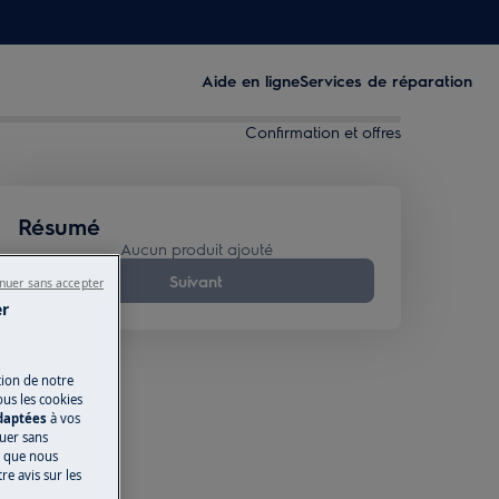
Aide en ligne
Services de réparation
Confirmation et offres
Résumé
Aucun produit ajouté
Suivant
nuer sans accepter
er
tion de notre
ous les cookies
adaptées
à vos
nuer sans
s que nous
e avis sur les