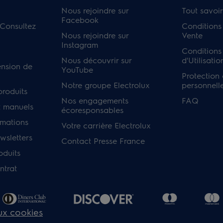
Nous rejoindre sur
Tout savoir
Facebook
 Consultez
Conditions
Nous rejoindre sur
Vente
Instagram
Conditions
Nous découvrir sur
d'Utilisatio
ension de
YouTube
Protection
Notre groupe Electrolux
personnell
produits
Nos engagements
FAQ
 manuels
écoresponsables
rmations
Votre carrière Electrolux
sletters
Contact Presse France
oduits
ntrat
aux cookies