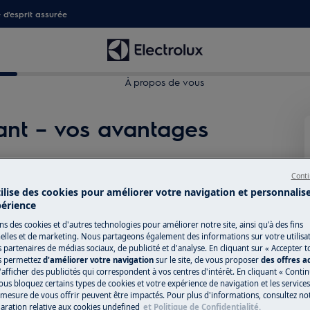
é d'esprit assurée
À propos de vous
ant – vos avantages
lus fluide – avec une assistance
Conti
lité d'étendre votre garantie.
tilise des cookies pour améliorer votre navigation et personnalis
périence
ns des cookies et d'autres technologies pour améliorer notre site, ainsi qu'à des fins
lles et de marketing. Nous partageons également des informations sur votre utilisa
s partenaires de médias sociaux, de publicité et d'analyse. En cliquant sur « Accepter t
s permettez
d'améliorer votre navigation
sur le site, de vous proposer
des offres 
'afficher des publicités qui correspondent à vos centres d'intérêt. En cliquant « Conti
ous bloquez certains types de cookies et votre expérience de navigation et les service
esure de vous offrir peuvent être impactés. Pour plus d'informations, consultez notr
laration relative aux cookies
undefined
et Politique de Confidentialité.