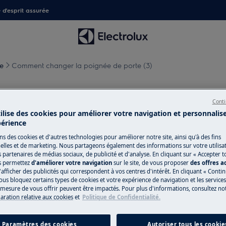
é d'esprit assurée
e
Comment changer la poignée de porte (3)
ignée de porte (3)
Conti
tilise des cookies pour améliorer votre navigation et personnalis
périence
ns des cookies et d'autres technologies pour améliorer notre site, ainsi qu'à des fins
lles et de marketing. Nous partageons également des informations sur votre utilisa
s partenaires de médias sociaux, de publicité et d'analyse. En cliquant sur « Accepter t
pareil et débranchez la fiche secteur
s permettez
d'améliorer votre navigation
sur le site, de vous proposer
des offres 
'afficher des publicités qui correspondent à vos centres d'intérêt. En cliquant « Conti
ous bloquez certains types de cookies et votre expérience de navigation et les service
ppareils, pour les appareils lourds, il
esure de vous offrir peuvent être impactés. Pour plus d'informations, consultez notr
laration relative aux cookies
et
Politique de Confidentialité.
sures fermées.
Paramètres des cookies
Autoriser tous les cookie