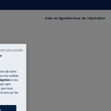
Aide en ligne
Services de réparation
nuer sans accepter
er
tion de notre
ous les cookies
adaptées
à vos
nuer sans
s que nous
e avis sur les
s