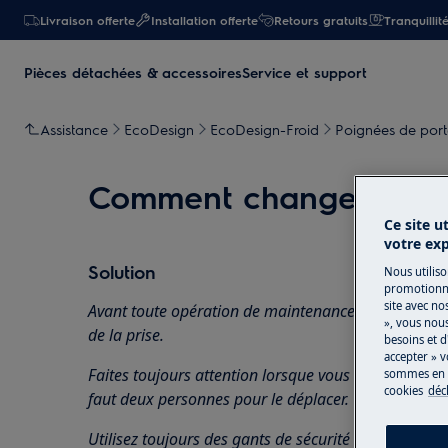
Livraison offerte
Installation offerte
Retours gratuits
Tranquillit
Pièces détachées & accessoires
Service et support
Assistance
EcoDesign
EcoDesign-Froid
Poignées de port
Comment changer la po
Ce site u
votre ex
Solution
Nous utiliso
promotionne
site avec no
Avant toute opération de maintenance, éteignez l'ap
», vous nou
de la
prise.
besoins et d
accepter » v
Faites toujours attention lorsque vous déplacez des a
sommes en m
cookies
déc
faut deux personnes pour le déplacer.
Utilisez toujours des gants de sécurité et des chaus