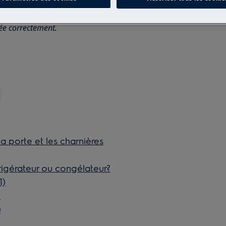
n non professionnelle peut avoir des
uée correctement.
 porte et les charnières
igérateur ou congélateur?
1)
)
)