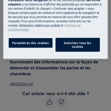
appareils, pour les appareils lourds, il faut deux
adaptées
à vos besoins et d'afficher des publicités qui correspondent à
personnes pour le déplacer.
vos centres d'intérêt. En cliquant « Continuer sans accepter » vous
bloquez certains types de cookies et votre expérience de navigation et
les services que nous sommes en mesure de vous offrir peuvent être
Utilisez toujours des gants de sécurité et des
impactés. Pour plus d'informations, consultez notre avis sur les
chaussures fermées.
cookies
déclaration relative aux cookies
et
Politique de
Confidentialité.
Veuillez noter que l'auto-réparation ou la réparation
non professionnelle peut avoir des conséquences sur
Paramètres des cookies
Autoriser tous les
la sécurité si elle n'est pas effectuée correctement
cookies
Les instructions sur les portes inversées
fournissent des informations sur la façon de
démonter et d'assembler les portes et les
charnières
280157620.pdf
Cet article vous a-t-il été utile ?