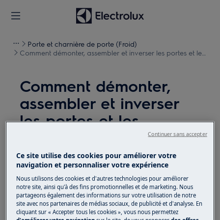
Porte et charnière de porte (Froid)
Comment démonter, assembler et inverser les portes et les
charnières (7)
Comment démonter,
assembler et inverser
les portes et les
charnières (7)
Continuer sans accepter
Ce site utilise des cookies pour améliorer votre
Solution
navigation et personnaliser votre expérience
Nous utilisons des cookies et d'autres technologies pour améliorer
Avant toute opération de maintenance, éteignez
notre site, ainsi qu'à des fins promotionnelles et de marketing. Nous
l'appareil et débranchez la fiche secteur de la
prise.
partageons également des informations sur votre utilisation de notre
site avec nos partenaires de médias sociaux, de publicité et d'analyse. En
Faites toujours attention lorsque vous déplacez des
cliquant sur « Accepter tous les cookies », vous nous permettez
d'améliorer votre navigation
sur le site, de vous proposer
des offres