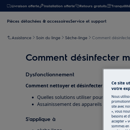
Livraison offerte
Installation offerte
Retours gratuits
Tranquillit
Pièces détachées & accessoires
Service et support
Assistance
Soin du linge
Sèche-linge
Comment désinfecte
Comment désinfecter m
Dysfonctionnement
Ce site u
Comment nettoyer et désinfecter mon sèche-
votre ex
Quelles solutions utiliser pour désinfecte
Nous utiliso
promotionne
Assainissement des appareils électromén
site avec no
», vous nou
besoins et d
S'applique à
accepter » v
sommes en m