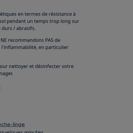
tiques en termes de résistance à
lcool pendant un temps trop long sur
durs / abrasifs.
ous NE recommandons PAS de
l'inflammabilité, en particulier
ur nettoyer et désinfecter votre
nager.
èche-linge
 quelques minutes