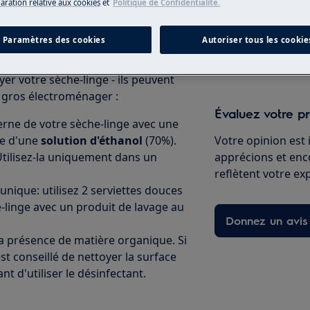
laration relative aux cookies
et
Politique de Confidentialité.
Paramètres des cookies
Autoriser tous les cookie
Vers la boutiqu
yer votre sèche-linge - ils peuvent
 gros électroménager :
Évaluez votre pr
erne de votre sèche-linge avec une
e d'une
solution d'éthanol
(70%).
Votre opinion est
 Utilisez-la uniquement dans un
apprécions et enc
reflètent votre ex
nique: utilisez 2 serviettes douces
ve-linge avec un produit de lavage au
Donnez un avis
 la présence de matière organique. Si
est conseillé de nettoyer la surface
 d'utiliser le désinfectant.