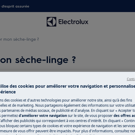
é d'esprit assurée
r mon sèche-linge ?
on sèche-linge ?
Conti
Boutique en lig
tilise des cookies pour améliorer votre navigation et personnalis
linge ?
périence
détachées
r mon sèche-linge ?
ns des cookies et d'autres technologies pour améliorer notre site, ainsi qu'à des fins
Pour profiter plei
lles et de marketing. Nous partageons également des informations sur votre utilisa
agers notamment des sèche-linge
s partenaires de médias sociaux, de publicité et d'analyse. En cliquant sur « Accepter t
découvrez tous les
s permettez
d'améliorer votre navigation
sur le site, de vous proposer
des offres 
produits d’entret
'afficher des publicités qui correspondent à vos centres d'intérêt. En cliquant « Conti
besoins, du quotid
ous bloquez certains types de cookies et votre expérience de navigation et les service
esure de vous offrir peuvent être impactés. Pour plus d'informations, consultez notr
boutique en ligne 