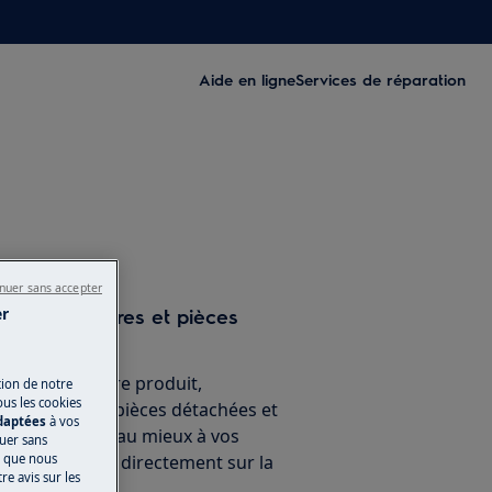
Aide en ligne
Services de réparation
nuer sans accepter
ne d’accessoires et pièces
er
nement de votre produit,
tion de notre
ous les cookies
 accessoires, pièces détachées et
adaptées
à vos
ien, répondant au mieux à vos
nuer sans
ien. A acheter directement sur la
s que nous
e avis sur les
Electrolux.