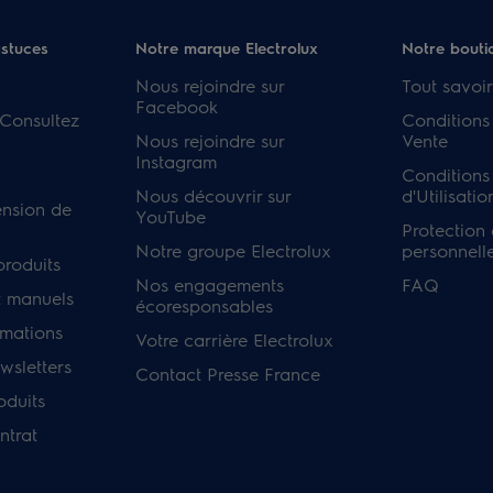
astuces
Notre marque Electrolux
Notre bouti
Nous rejoindre sur
Tout savoir
Facebook
 Consultez
Conditions
Nous rejoindre sur
Vente
Instagram
Conditions
Nous découvrir sur
d'Utilisatio
ension de
YouTube
Protection
Notre groupe Electrolux
personnell
produits
Nos engagements
FAQ
 manuels
écoresponsables
rmations
Votre carrière Electrolux
sletters
Contact Presse France
oduits
ntrat