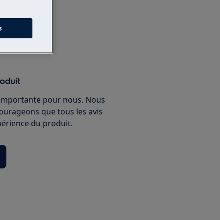
s
e en ligne
oduit
 importante pour nous. Nous
ourageons que tous les avis
périence du produit.