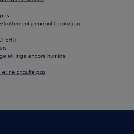
 pas
e/frottement pendant la rotation
HO, EH0
urs
nge et linge encore humide
0 et ne chauffe pas