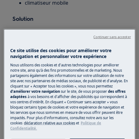
climatiseur mobile
Solution
Qu'est ce qu'une recharge de gaz sur un
Continuer sans accepter
climatiseur ?
Pour fonctionner,
les utilisent
Ce site utilise des cookies pour améliorer votre
climatiseurs mobiles
navigation et personnaliser votre expérience
un gaz frigorigène. Un peu à l’image d’un
réfrigérateur ou d’une climatisation de voiture,
Nous utilisons des cookies et d'autres technologies pour améliorer
notre site, ainsi qu'à des fins promotionnelles et de marketing. Nous
ce gaz permet de refroidir l’air qui va ensuite
partageons également des informations sur votre utilisation de notre
être expulsé par la bouche d’aération du
site avec nos partenaires de médias sociaux, de publicité et d'analyse. En
cliquant sur « Accepter tous les cookies », vous nous permettez
climatiseur.
d'améliorer votre navigation
sur le site, de vous proposer
des offres
adaptées
à vos besoins et d'afficher des publicités qui correspondent à
On parle alors de recharge de climatiseur pour
vos centres d'intérêt. En cliquant « Continuer sans accepter » vous
désigner cette quantité de gaz frigorigène
bloquez certains types de cookies et votre expérience de navigation et
les services que nous sommes en mesure de vous offrir peuvent être
présent à l’intérieur de l’installation. Ce gaz
impactés. Pour plus d'informations, consultez notre avis sur les
fonctionne en cycle, ne se consomme pas et
cookies
déclaration relative aux cookies
et
Politique de
Confidentialité.
n’est donc pas en lien avec la de l’appareil.