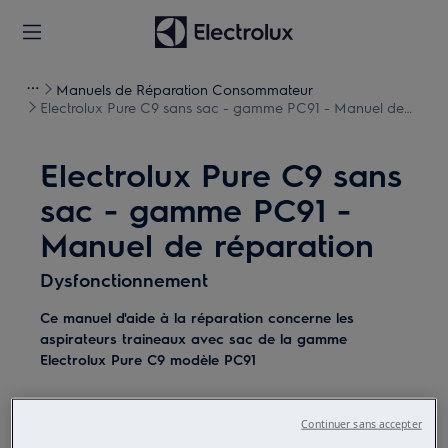
Manuels de Réparation Consommateur
Electrolux Pure C9 sans sac - gamme PC91 - Manuel de
réparation
Electrolux Pure C9 sans
sac - gamme PC91 -
Manuel de réparation
Dysfonctionnement
Ce manuel d'aide à la réparation concerne les
aspirateurs traineaux avec sac de la gamme
Electrolux Pure C9 modèle PC91
Continuer sans accepter