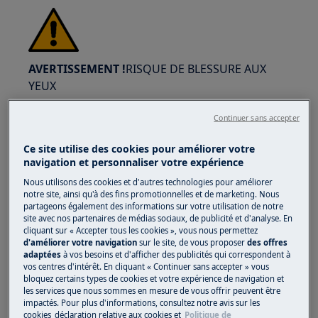
AVERTISSEMENT !
RISQUE DE BLESSURE AUX
YEUX
Continuer sans accepter
Ce site utilise des cookies pour améliorer votre
navigation et personnaliser votre expérience
Portez des lunettes de sécurité si vous effectuez
Nous utilisons des cookies et d'autres technologies pour améliorer
notre site, ainsi qu'à des fins promotionnelles et de marketing. Nous
des travaux de maintenance ou de réparation
partageons également des informations sur votre utilisation de notre
impliquant des ressorts.
site avec nos partenaires de médias sociaux, de publicité et d'analyse. En
cliquant sur « Accepter tous les cookies », vous nous permettez
d'améliorer votre navigation
sur le site, de vous proposer
des offres
adaptées
à vos besoins et d'afficher des publicités qui correspondent à
vos centres d'intérêt. En cliquant « Continuer sans accepter » vous
bloquez certains types de cookies et votre expérience de navigation et
les services que nous sommes en mesure de vous offrir peuvent être
impactés. Pour plus d'informations, consultez notre avis sur les
ATTENTION !
RISQUE DE BRÛLURES
cookies
déclaration relative aux cookies
et
Politique de