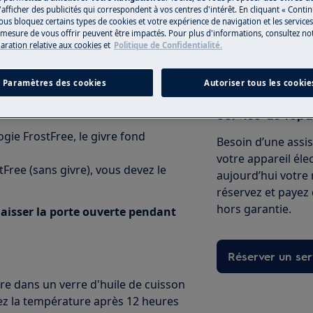
'afficher des publicités qui correspondent à vos centres d'intérêt. En cliquant « Conti
ous bloquez certains types de cookies et votre expérience de navigation et les service
esure de vous offrir peuvent être impactés. Pour plus d'informations, consultez notr
Vers la boutiqu
laration relative aux cookies
et
Politique de Confidentialité.
 la notice d'utilisation.
tion .
Paramètres des cookies
Autoriser tous les cookie
Service de répa
gie FrostFree, le givre fond
Besoin d’une assi
votre appareil él
Free (sans givre), vous devez le
aujourd’hui votre
réservez et payez
hors garantie.
 laisser la porte ouverte pendant
Réserver un ser
re dans un verre d'huile de cuisson
fiez la température après 12 heures