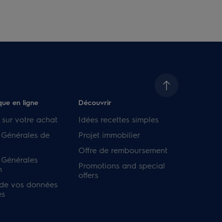
que en ligne
Découvrir
 sur votre achat
Idées recettes simples
 Générales de
Projet immobilier
Offre de remboursement
 Générales
Promotions and special
n
offers
 de vos données
es