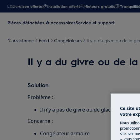
Livraison offerte
Installation offerte
Retours gratuits
Tranquillit
Pièces détachées & accessoires
Service et support
Assistance
Froid
Congélateurs
Il y a du givre ou de la g
Il y a du givre ou de l
Solution
Problème :
Ce site u
Il n'y a pas de givre ou de glace sur les c
votre ex
Concerne :
Nous utiliso
promotionne
Congélateur armoire
site avec no
», vous nou