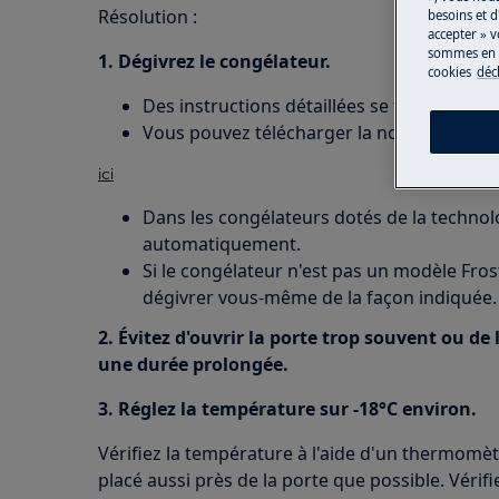
Résolution :
besoins et d
accepter » v
sommes en m
1. Dégivrez le congélateur.
cookies
déc
Des instructions détaillées se trouvent dans
Vous pouvez télécharger la notice d'utilisa
ici
Dans les congélateurs dotés de la technolo
automatiquement.
Si le congélateur n'est pas un modèle Frost
dégivrer vous-même de la façon indiquée.
2. Évitez d'ouvrir la porte trop souvent ou de
une durée prolongée.
3. Réglez la température sur -18°C environ.
Vérifiez la température à l'aide d'un thermomèt
placé aussi près de la porte que possible. Véri