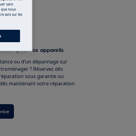
nuer sans
s que nous
e avis sur les
e en ligne
s
ration pour vos appareils
stance ou d’un dépannage sur
ectroménager ? Réservez dès
 réparation sous garantie ou
 dès maintenant votre réparation
vice