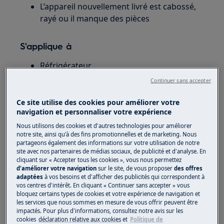
L’appareil nouvellement livré est cabossé,
rayé ou il manque des pièces
S'applique à
Réfrigérateur
Congélateur
Continuer sans accepter
Solution
Ce site utilise des cookies pour améliorer votre
navigation et personnaliser votre expérience
1. Si le dommage a été découvert lors du
Nous utilisons des cookies et d'autres technologies pour améliorer
déballage de l'appareil, contactez
notre site, ainsi qu'à des fins promotionnelles et de marketing. Nous
partageons également des informations sur votre utilisation de notre
immédiatement votre revendeur pour savoir
site avec nos partenaires de médias sociaux, de publicité et d'analyse. En
s'il a été endommagé lors de la livraison.
cliquant sur « Accepter tous les cookies », vous nous permettez
d'améliorer votre navigation
sur le site, de vous proposer
des offres
adaptées
à vos besoins et d'afficher des publicités qui correspondent à
N'essayez pas de connecter ou d'utiliser
vos centres d'intérêt. En cliquant « Continuer sans accepter » vous
l'appareil.
bloquez certains types de cookies et votre expérience de navigation et
les services que nous sommes en mesure de vous offrir peuvent être
2. Si le dommage a été découvert après
impactés. Pour plus d'informations, consultez notre avis sur les
cookies
déclaration relative aux cookies
et
Politique de
l'installation et la première utilisation,