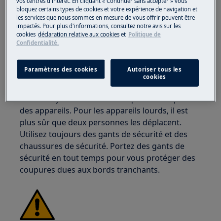
vos centres d'intérêt. En cliquant « Continuer sans accepter » vous
bloquez certains types de cookies et votre expérience de navigation et
les services que nous sommes en mesure de vous offrir peuvent être
impactés. Pour plus d'informations, consultez notre avis sur les
ATTENTION !
RISQUE DE BLESSURE
cookies
déclaration relative aux cookies
et
Politique de
Confidentialité.
Paramètres des cookies
Autoriser tous les
cookies
Faites toujours attention lorsque vous déplacez
des appareils. Pour les appareils lourds, il est
plus sûr que deux personnes les déplacent.
Utilisez toujours des gants de sécurité et des
chaussures de sécurité. Portez des gants de
sécurité en tout temps pour vous protéger des
coupures dues aux bords tranchants.