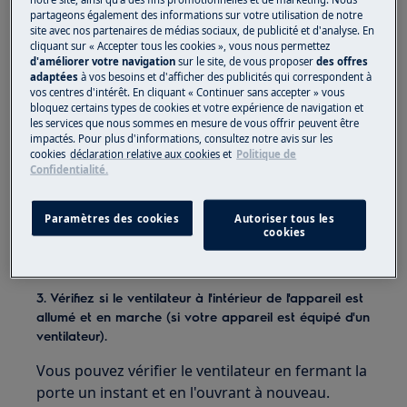
et l'arrêt du compresseur de réfrigération).
partageons également des informations sur votre utilisation de notre
Veuillez noter que les thermomètres
site avec nos partenaires de médias sociaux, de publicité et d'analyse. En
moins chers peuvent présenter des
cliquant sur « Accepter tous les cookies », vous nous permettez
d'améliorer votre navigation
sur le site, de vous proposer
des offres
variations de ± 1–2 ° C ou plus.
adaptées
à vos besoins et d'afficher des publicités qui correspondent à
Réglez la température en tournant le
vos centres d'intérêt. En cliquant « Continuer sans accepter » vous
régulateur de température ou via le
bloquez certains types de cookies et votre expérience de navigation et
les services que nous sommes en mesure de vous offrir peuvent être
panneau de commande.
impactés. Pour plus d'informations, consultez notre avis sur les
cookies
déclaration relative aux cookies
et
Politique de
2. Désactivez le mode shopping.
Confidentialité.
Consultez le manuel d'utilisation pour voir si
votre appareil dispose de cette fonctionnalité et
Paramètres des cookies
Autoriser tous les
cookies
comment vous pouvez l'éteindre. Vous pouvez
télécharger le manuel d'utilisation
.
ici
3. Vérifiez si le ventilateur à l'intérieur de l'appareil est
allumé et en marche (si votre appareil est équipé d'un
ventilateur).
Vous pouvez vérifier le ventilateur en fermant la
porte un instant et en l'ouvrant à nouveau.