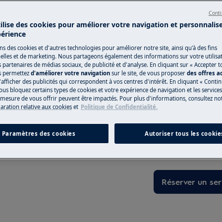
 du manuel d'utilisation de votre
Conti
u de maintenance.
tilise des cookies pour améliorer votre navigation et personnalis
Vers la boutiqu
périence
ns des cookies et d'autres technologies pour améliorer notre site, ainsi qu'à des fins
lles et de marketing. Nous partageons également des informations sur votre utilisa
s partenaires de médias sociaux, de publicité et d'analyse. En cliquant sur « Accepter t
s permettez
d'améliorer votre navigation
sur le site, de vous proposer
des offres 
Service de répa
'afficher des publicités qui correspondent à vos centres d'intérêt. En cliquant « Conti
ous bloquez certains types de cookies et votre expérience de navigation et les service
esure de vous offrir peuvent être impactés. Pour plus d'informations, consultez notr
Besoin d’une assi
laration relative aux cookies
et
Politique de Confidentialité.
nce, désactivez l'appareil et
votre appareil él
e.
aujourd’hui votre
Paramètres des cookies
Autoriser tous les cookie
réservez et payez
hors garantie.
Réserver un ser