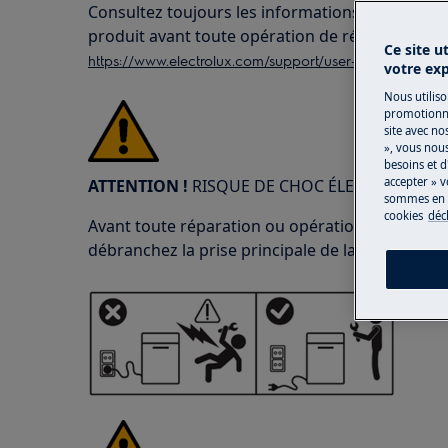
Consultez toujours les informations de sécurité
produit avant toute opération de réparation o
Ce site u
https://www.electrolux.com/support/user-manuals/
votre ex
Nous utiliso
promotionne
site avec no
», vous nou
besoins et d
accepter » v
ATTENTION !
RISQUE DE CHOC ÉLECTRIQUE
sommes en m
cookies
déc
Avant toute réparation ou opération de maintena
débranchez la prise principale de la prise mural