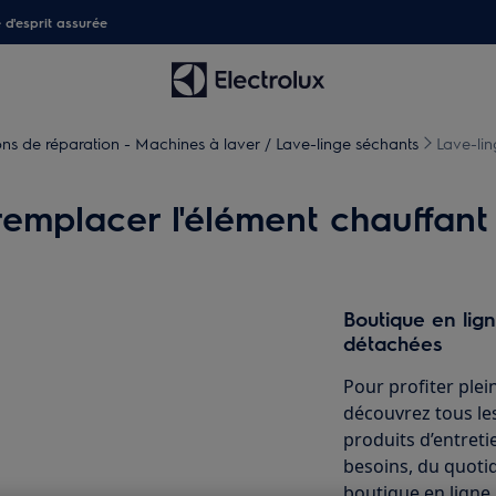
é d'esprit assurée
ions de réparation - Machines à laver / Lave-linge séchants
Lave-lin
emplacer l'élément chauffant 
Boutique en lig
détachées
Pour profiter plei
découvrez tous les
produits d’entret
besoins, du quotid
boutique en ligne 