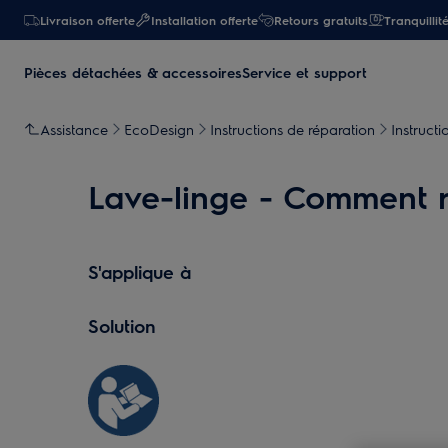
Livraison offerte
Installation offerte
Retours gratuits
Tranquillit
Pièces détachées & accessoires
Service et support
Assistance
EcoDesign
Instructions de réparation
Instruct
Lave-linge - Comment r
S'applique à
Solution