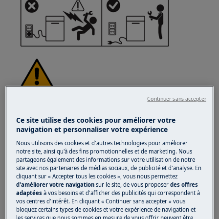
Continuer sans accepter
ATTENTION !
RISQUE DE BLESSURE
Ce site utilise des cookies pour améliorer votre
navigation et personnaliser votre expérience
Nous utilisons des cookies et d'autres technologies pour améliorer
notre site, ainsi qu'à des fins promotionnelles et de marketing. Nous
partageons également des informations sur votre utilisation de notre
Toujours faire attention lors du déplacement
site avec nos partenaires de médias sociaux, de publicité et d'analyse. En
cliquant sur « Accepter tous les cookies », vous nous permettez
des appareils. Pour les appareils lourds, il est
d'améliorer votre navigation
sur le site, de vous proposer
des offres
plus sûr que deux personnes les déplacent.
adaptées
à vos besoins et d'afficher des publicités qui correspondent à
Utilisez toujours des gants de sécurité et des
vos centres d'intérêt. En cliquant « Continuer sans accepter » vous
bloquez certains types de cookies et votre expérience de navigation et
chaussures de sécurité. Portez des gants de
les services que nous sommes en mesure de vous offrir peuvent être