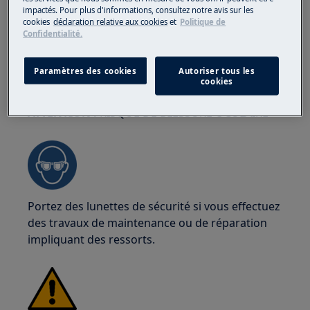
sécurité en tout temps pour vous protéger des
impactés. Pour plus d'informations, consultez notre avis sur les
cookies
déclaration relative aux cookies
et
Politique de
coupures dues aux bords tranchants.
Confidentialité.
Paramètres des cookies
Autoriser tous les
cookies
ATTENTION !
RISQUE DE BLESSURE OCULAIRE
Portez des lunettes de sécurité si vous effectuez
des travaux de maintenance ou de réparation
impliquant des ressorts.