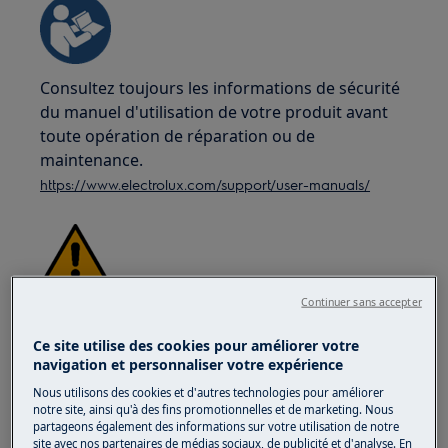
Consultez toujours les informations de sécurité
du manuel d'utilisation de votre produit avant
toute opération de réparation ou de
maintenance.
https://www.electrolux.com/support/user-manuals/
Continuer sans accepter
ATTENTION !
RISQUE DE CHOC ÉLECTRIQUE
Ce site utilise des cookies pour améliorer votre
Avant toute opération de réparation ou de
navigation et personnaliser votre expérience
maintenance, désactivez l'appareil et
Nous utilisons des cookies et d'autres technologies pour améliorer
débranchez la prise du secteur.
notre site, ainsi qu'à des fins promotionnelles et de marketing. Nous
partageons également des informations sur votre utilisation de notre
site avec nos partenaires de médias sociaux, de publicité et d'analyse. En