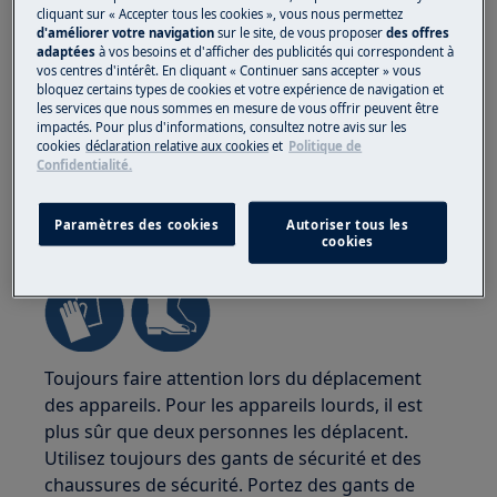
cliquant sur « Accepter tous les cookies », vous nous permettez
d'améliorer votre navigation
sur le site, de vous proposer
des offres
adaptées
à vos besoins et d'afficher des publicités qui correspondent à
vos centres d'intérêt. En cliquant « Continuer sans accepter » vous
bloquez certains types de cookies et votre expérience de navigation et
les services que nous sommes en mesure de vous offrir peuvent être
impactés. Pour plus d'informations, consultez notre avis sur les
cookies
déclaration relative aux cookies
et
Politique de
Confidentialité.
Paramètres des cookies
Autoriser tous les
ATTENTION !
RISQUE DE BLESSURE
cookies
Toujours faire attention lors du déplacement
des appareils. Pour les appareils lourds, il est
plus sûr que deux personnes les déplacent.
Utilisez toujours des gants de sécurité et des
chaussures de sécurité. Portez des gants de