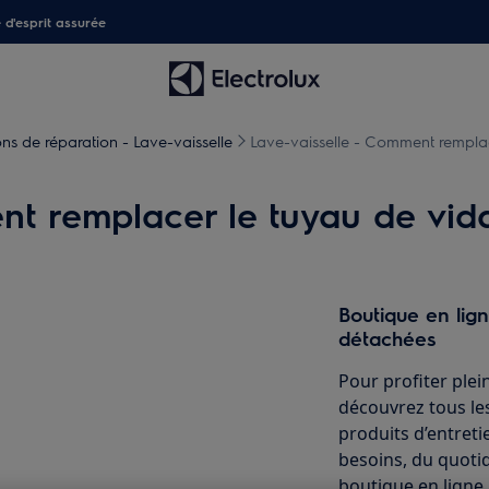
é d'esprit assurée
ons de réparation - Lave-vaisselle
Lave-vaisselle - Comment remplac
nt remplacer le tuyau de vid
Boutique en lig
détachées
Pour profiter plei
découvrez tous les
produits d’entret
besoins, du quotid
boutique en ligne 