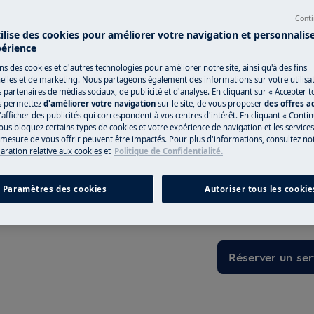
Conti
 du manuel d'utilisation de votre
tilise des cookies pour améliorer votre navigation et personnalis
Vers la boutiqu
périence
u de maintenance.
ns des cookies et d'autres technologies pour améliorer notre site, ainsi qu'à des fins
lles et de marketing. Nous partageons également des informations sur votre utilisa
s partenaires de médias sociaux, de publicité et d'analyse. En cliquant sur « Accepter t
s permettez
d'améliorer votre navigation
sur le site, de vous proposer
des offres 
Service de répa
'afficher des publicités qui correspondent à vos centres d'intérêt. En cliquant « Conti
ous bloquez certains types de cookies et votre expérience de navigation et les service
esure de vous offrir peuvent être impactés. Pour plus d'informations, consultez notr
Besoin d’une assi
laration relative aux cookies
et
Politique de Confidentialité.
votre appareil él
aujourd’hui votre
en, désactivez l'appareil et
Paramètres des cookies
Autoriser tous les cookie
réservez et payez
hors garantie.
Réserver un ser