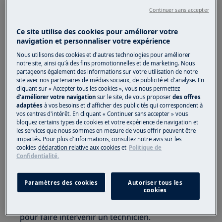
1. Faites appel à un service après-vente agréé.
Continuer sans accepter
Le code erreur F3, F4 ou F5 à l'écran indique un
Ce site utilise des cookies pour améliorer votre
navigation et personnaliser votre expérience
problème de capteur de température
défectueux.
Nous utilisons des cookies et d'autres technologies pour améliorer
notre site, ainsi qu'à des fins promotionnelles et de marketing. Nous
partageons également des informations sur votre utilisation de notre
Nous vous conseillons de demander
site avec nos partenaires de médias sociaux, de publicité et d'analyse. En
l'intervention d'un technicien SAV.
cliquant sur « Accepter tous les cookies », vous nous permettez
d'améliorer votre navigation
sur le site, de vous proposer
des offres
Signaler le code d'erreur:
F3
,
F4
ou
F5
adaptées
à vos besoins et d'afficher des publicités qui correspondent à
vos centres d'intérêt. En cliquant « Continuer sans accepter » vous
bloquez certains types de cookies et votre expérience de navigation et
On vous accompagne du diagnostic à la
les services que nous sommes en mesure de vous offrir peuvent être
réparation. Faites appel à notre service
impactés. Pour plus d'informations, consultez notre avis sur les
cookies
déclaration relative aux cookies
et
Politique de
consommateurs.
Confidentialité.
Les conseils apportés n’ont pas pu répondre à
vos questions : nous vous invitons à prendre
Paramètres des cookies
Autoriser tous les
cookies
contact avec l’une de nos équipes pour obtenir
de l’assistance, un diagnostic par téléphone ou
pour faire intervenir un technicien.