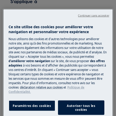
S'applique à
Machines à laver avec technologie
Continuer sans accepter
Softwater
Ce site utilise des cookies pour améliorer votre
Solution
navigation et personnaliser votre expérience
Nous utilisons des cookies et d'autres technologies pour améliorer
1. Remplissez le réservoir de sel comme décrit
notre site, ainsi qu'à des fins promotionnelles et de marketing. Nous
dans le manuel d'utilisation
partageons également des informations sur votre utilisation de notre
site avec nos partenaires de médias sociaux, de publicité et d'analyse. En
cliquant sur « Accepter tous les cookies », vous nous permettez
d'améliorer votre navigation
sur le site, de vous proposer
des offres
adaptées
à vos besoins et d'afficher des publicités qui correspondent à
vos centres d'intérêt. En cliquant « Continuer sans accepter » vous
bloquez certains types de cookies et votre expérience de navigation et
les services que nous sommes en mesure de vous offrir peuvent être
impactés. Pour plus d'informations, consultez notre avis sur les
cookies
déclaration relative aux cookies
et
Politique de
Confidentialité.
Paramètres des cookies
Autoriser tous les
cookies