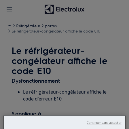
Réfrigérateur 2 portes
Le réfrigérateur-congélateur affiche le code E10
Le réfrigérateur-
congélateur affiche le
code E10
Dysfonctionnement
Le réfrigérateur-congélateur affiche le
code d'erreur E10
S'applique à
Continuer sans accepter
Réfrigérateur