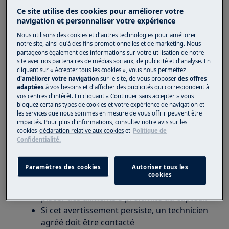
Ce site utilise des cookies pour améliorer votre
Solution
navigation et personnaliser votre expérience
Nous utilisons des cookies et d'autres technologies pour améliorer
Le code d'erreur E10 est susceptible de se
notre site, ainsi qu'à des fins promotionnelles et de marketing. Nous
produire après une panne de courant
partageons également des informations sur votre utilisation de notre
site avec nos partenaires de médias sociaux, de publicité et d'analyse. En
prolongée ou lorsque des aliments chauds
cliquant sur « Accepter tous les cookies », vous nous permettez
ont été laissés dans le réfrigérateur.
d'améliorer votre navigation
sur le site, de vous proposer
des offres
Réglez la température du réfrigérateur sur
adaptées
à vos besoins et d'afficher des publicités qui correspondent à
vos centres d'intérêt. En cliquant « Continuer sans accepter » vous
une valeur plus froide ou réglez
Super Cool
bloquez certains types de cookies et votre expérience de navigation et
. Cela devrait supprimer le code d'erreur
les services que nous sommes en mesure de vous offrir peuvent être
impactés. Pour plus d'informations, consultez notre avis sur les
une fois que la température requise a été
cookies
déclaration relative aux cookies
et
Politique de
atteinte. Gardez les portes fermées pour
Confidentialité.
améliorer le temps nécessaire pour
atteindre la bonne température.
Paramètres des cookies
Autoriser tous les
Videz l'emplacement situé à l'avant des
cookies
trous du canal du conduit d'air et évitez de
placer des aliments à proximité du capteur.
Si cet avertissement persiste, un technicien
agréé doit être contacté