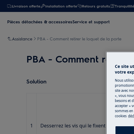
Livraison offerte
Installation offerte
Retours gratuits
Tranquillit
Pièces détachées & accessoires
Service et support
Assistance
PBA - Comment retirer le loquet de la porte
PBA - Comment retirer l
Ce site u
votre ex
Solution
Nous utiliso
promotionne
site avec no
», vous nou
besoins et d
accepter » v
sommes en m
cookies
déc
1
Desserrez les vis qui le fixent au meuble.