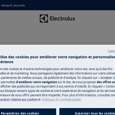
é d'esprit assurée
e loquet de la porte
Conti
tilise des cookies pour améliorer votre navigation et personnalis
périence
ns des cookies et d'autres technologies pour améliorer notre site, ainsi qu'à des fins
lles et de marketing. Nous partageons également des informations sur votre utilisa
s partenaires de médias sociaux, de publicité et d'analyse. En cliquant sur « Accepter t
s permettez
d'améliorer votre navigation
sur le site, de vous proposer
des offres 
'afficher des publicités qui correspondent à vos centres d'intérêt. En cliquant « Conti
ous bloquez certains types de cookies et votre expérience de navigation et les service
esure de vous offrir peuvent être impactés. Pour plus d'informations, consultez notr
laration relative aux cookies
et
Politique de Confidentialité.
Paramètres des cookies
Autoriser tous les cookie