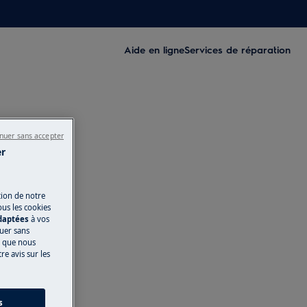
Aide en ligne
Services de réparation
nuer sans accepter
er
tion de notre
ous les cookies
adaptées
à vos
nuer sans
s que nous
e avis sur les
s