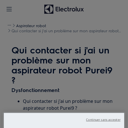
Aspirateur robot
Qui contacter si j'ai un problème sur mon aspirateur robot
Purei9 ?
Qui contacter si j'ai un
problème sur mon
aspirateur robot Purei9
?
Dysfonctionnement
Qui contacter si j'ai un problème sur mon
aspirateur robot Purei9 ?
Résoudre un souci sur mon aspirateur
Continuer sans accepter
robot Purei9.