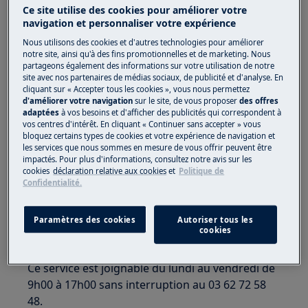
Déclencher une réparation pour mon
Ce site utilise des cookies pour améliorer votre
aspirateur robot Purei9.
navigation et personnaliser votre expérience
Nous utilisons des cookies et d'autres technologies pour améliorer
S'applique à
notre site, ainsi qu'à des fins promotionnelles et de marketing. Nous
partageons également des informations sur votre utilisation de notre
Aspirateur robot Purei9
site avec nos partenaires de médias sociaux, de publicité et d'analyse. En
cliquant sur « Accepter tous les cookies », vous nous permettez
Aspirateur robot
d'améliorer votre navigation
sur le site, de vous proposer
des offres
Purei9
adaptées
à vos besoins et d'afficher des publicités qui correspondent à
vos centres d'intérêt. En cliquant « Continuer sans accepter » vous
bloquez certains types de cookies et votre expérience de navigation et
Solution
les services que nous sommes en mesure de vous offrir peuvent être
impactés. Pour plus d'informations, consultez notre avis sur les
cookies
déclaration relative aux cookies
et
Politique de
L'aspirateur robot PureI9 bénéficie d'un support
Confidentialité.
technique spécialisé à même de diagnostiquer
les problèmes de fonctionnement et de
Paramètres des cookies
Autoriser tous les
déclencher si besoin la procédure de
cookies
réparation.
Ce service est joignable du lundi au vendredi de
9h00 à 17h00 sans interruption au 03 62 72 58
48.