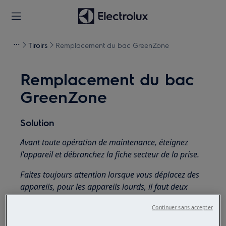
Tiroirs
Remplacement du bac GreenZone
Remplacement du bac
GreenZone
Solution
Avant toute opération de maintenance, éteignez
l'appareil et débranchez la fiche secteur de la prise.
Faites toujours attention lorsque vous déplacez des
appareils, pour les appareils lourds, il faut deux
personnes pour le déplacer.
Continuer sans accepter
Utilisez toujours des gants de sécurité et des