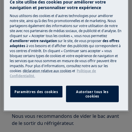
Ce site utilise des cookies pour améliorer votre
chaussures fermées.
navigation et personnaliser votre expérience
Veuillez noter que l'auto-réparation ou la réparation
Nous utilisons des cookies et d'autres technologies pour améliorer
notre site, ainsi qu'à des fins promotionnelles et de marketing. Nous
non professionnelle peut avoir des conséquences sur
partageons également des informations sur votre utilisation de notre
la sécurité si elle n'est pas effectuée correctement
site avec nos partenaires de médias sociaux, de publicité et d'analyse. En
cliquant sur « Accepter tous les cookies », vous nous permettez
Bac GreenZone
d'améliorer votre navigation
sur le site, de vous proposer
des offres
adaptées
à vos besoins et d'afficher des publicités qui correspondent à
vos centres d'intérêt. En cliquant « Continuer sans accepter » vous
Il y a un bac dans la partie inférieure du
bloquez certains types de cookies et votre expérience de navigation et
compartiment réfrigérateur.
les services que nous sommes en mesure de vous offrir peuvent être
impactés. Pour plus d'informations, consultez notre avis sur les
Le plateau en verre du GreenZone est équipé
cookies
déclaration relative aux cookies
et
Politique de
Confidentialité.
d’un dispositif qui régule son étanchéité et peut
être utilisé pour réguler l’humidité à l’intérieur
du bac.
Paramètres des cookies
Autoriser tous les
cookies
Retrait du bac GreenZone
Nous vous recommandons de vider le bac avant
de le sortir du réfrigérateur.