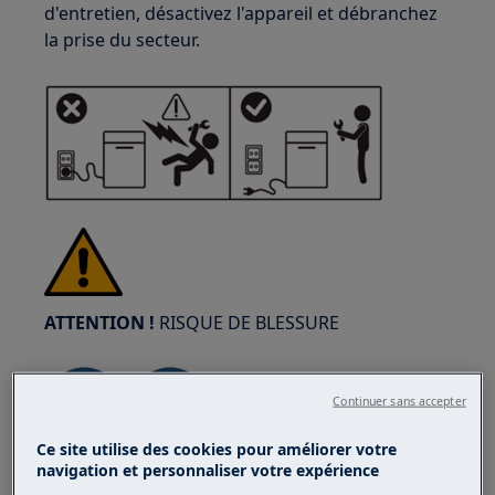
d'entretien, désactivez l'appareil et débranchez
la prise du secteur.
ATTENTION !
RISQUE DE BLESSURE
Continuer sans accepter
Ce site utilise des cookies pour améliorer votre
navigation et personnaliser votre expérience
Faites toujours attention lorsque vous déplacez