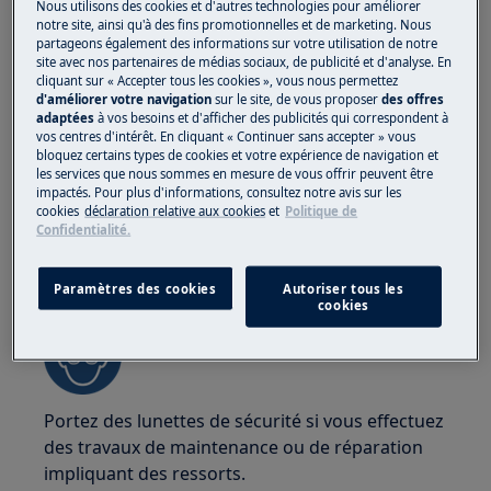
des appareils. Pour les appareils lourds, il est
Nous utilisons des cookies et d'autres technologies pour améliorer
notre site, ainsi qu'à des fins promotionnelles et de marketing. Nous
plus sûr que deux personnes les déplacent.
partageons également des informations sur votre utilisation de notre
Utilisez toujours des gants de sécurité et des
site avec nos partenaires de médias sociaux, de publicité et d'analyse. En
chaussures de sécurité. Portez des gants de
cliquant sur « Accepter tous les cookies », vous nous permettez
d'améliorer votre navigation
sur le site, de vous proposer
des offres
sécurité en tout temps pour vous protéger des
adaptées
à vos besoins et d'afficher des publicités qui correspondent à
coupures dues aux bords tranchants.
vos centres d'intérêt. En cliquant « Continuer sans accepter » vous
bloquez certains types de cookies et votre expérience de navigation et
les services que nous sommes en mesure de vous offrir peuvent être
impactés. Pour plus d'informations, consultez notre avis sur les
cookies
déclaration relative aux cookies
et
Politique de
Confidentialité.
ATTENTION !
RISQUE DE BLESSURE OCULAIRE
Paramètres des cookies
Autoriser tous les
cookies
Portez des lunettes de sécurité si vous effectuez
des travaux de maintenance ou de réparation
impliquant des ressorts.