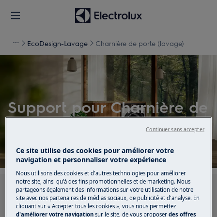
EcoDesign-Lavage
Charnière de porte (lavage)
Support pour Charnière de
porte (lavage)
Continuer sans accepter
Ce site utilise des cookies pour améliorer votre
navigation et personnaliser votre expérience
Nous utilisons des cookies et d'autres technologies pour améliorer
notre site, ainsi qu'à des fins promotionnelles et de marketing. Nous
Recherchez parmi nos articles d'assistance
partageons également des informations sur votre utilisation de notre
site avec nos partenaires de médias sociaux, de publicité et d'analyse. En
cliquant sur « Accepter tous les cookies », vous nous permettez
d'améliorer votre navigation
sur le site, de vous proposer
des offres