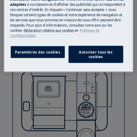
adaptées
à vos besoins et d'afficher des publicités qui correspondent à
3.
Éliminez tout liquide de rinçage renversé avec
vos centres d'intérêt. En cliquant « Continuer sans accepter » vous
un chiffon absorbant pour éviter la formation
bloquez certains types de cookies et votre expérience de navigation et
les services que nous sommes en mesure de vous offrir peuvent être
excessive de mousse.
impactés. Pour plus d'informations, consultez notre avis sur les
cookies
déclaration relative aux cookies
et
Politique de
4.
Fermez le couvercle. Assurez-vous que le
Confidentialité.
couvercle est bien en place.
Paramètres des cookies
Autoriser tous les
cookies