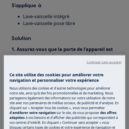
S'applique à
Lave-vaisselle intégré
Lave-vaisselle pose libre
Solution
1. Assurez-vous que la porte de l'appareil est
bien fermée. Un clic audible devrait être
entendu.
Continuer sans accepter
2. Annulez le cycle précédent avant d'en
Ce site utilise des cookies pour améliorer votre
navigation et personnaliser votre expérience
programmer un nouveau, si le voyant du
lave-vaisselle clignote.
Nous utilisons des cookies et d'autres technologies pour améliorer
notre site, ainsi qu'à des fins promotionnelles et de marketing. Nous
partageons également des informations sur votre utilisation de notre
Durant un cycle ou en fin de cycle, un voyant sur
site avec nos partenaires de médias sociaux, de publicité et d'analyse. En
cliquant sur « Accepter tous les cookies », vous nous permettez
votre lave-vaisselle peut clignoter, nous vous
d'améliorer votre navigation
sur le site, de vous proposer
des offres
recommandons de vous reporter à la notice
adaptées
à vos besoins et d'afficher des publicités qui correspondent à
d'utilisation fournie avec votre lave-vaisselle. De
vos centres d'intérêt. En cliquant « Continuer sans accepter » vous
bloquez certains types de cookies et votre expérience de navigation et