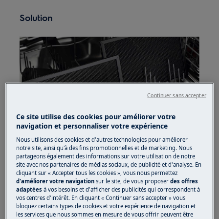
Solution
Continuer sans accepter
Ce site utilise des cookies pour améliorer votre
Gardez vos filtres de hotte toujours propres,
navigation et personnaliser votre expérience
afin de garantir un fonctionnement idéal lors de
Nous utilisons des cookies et d'autres technologies pour améliorer
l’utilisation de votre appareil. Le nettoyage du
notre site, ainsi qu'à des fins promotionnelles et de marketing. Nous
filtre à graisse ou du filtre 2-1, combinant un
partageons également des informations sur votre utilisation de notre
filtre à graisse et un filtre à charbon, sera un jeu
site avec nos partenaires de médias sociaux, de publicité et d'analyse. En
cliquant sur « Accepter tous les cookies », vous nous permettez
d’enfants grâce à ces instructions, exposées
d'améliorer votre navigation
sur le site, de vous proposer
des offres
étape par étape :
adaptées
à vos besoins et d'afficher des publicités qui correspondent à
vos centres d'intérêt. En cliquant « Continuer sans accepter » vous
bloquez certains types de cookies et votre expérience de navigation et
Comment nettoyer le filtre à graisses ?
les services que nous sommes en mesure de vous offrir peuvent être