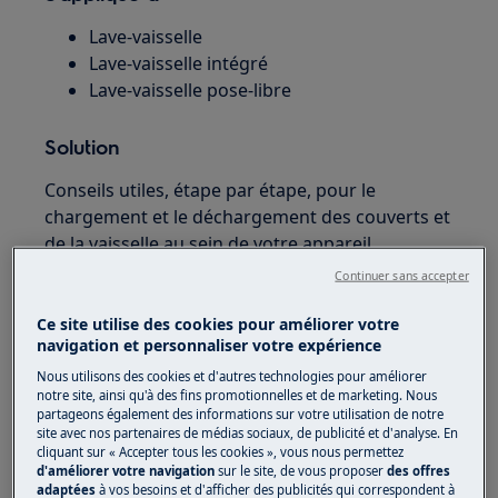
Lave-vaisselle
Lave-vaisselle intégré
Lave-vaisselle pose-libre
Solution
Conseils utiles, étape par étape, pour le
chargement et le déchargement des couverts et
de la vaisselle au sein de votre appareil
électroménager :
Continuer sans accepter
Utilisez uniquement l'appareil pour le
Ce site utilise des cookies pour améliorer votre
lavage d'ustensiles de cuisine et de
navigation et personnaliser votre expérience
vaisselle lavables en lave-vaisselle.
Nous utilisons des cookies et d'autres technologies pour améliorer
Tout objet absorbant l'eau (chiffon,
notre site, ainsi qu'à des fins promotionnelles et de marketing. Nous
partageons également des informations sur votre utilisation de notre
éponges de nettoyage, ...) ne doit pas être
site avec nos partenaires de médias sociaux, de publicité et d'analyse. En
lavé en lave-vaisselle.
cliquant sur « Accepter tous les cookies », vous nous permettez
d'améliorer votre navigation
sur le site, de vous proposer
des offres
Fermez toujours la porte après avoir
adaptées
à vos besoins et d'afficher des publicités qui correspondent à