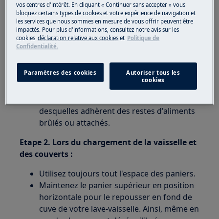
chargé ou déchargé l'appareil. Une porte
vos centres d'intérêt. En cliquant « Continuer sans accepter » vous
ouverte est source de danger.
bloquez certains types de cookies et votre expérience de navigation et
les services que nous sommes en mesure de vous offrir peuvent être
impactés. Pour plus d'informations, consultez notre avis sur les
Etape 1. Avant de charger la vaisselle, veillez
cookies
déclaration relative aux cookies
et
Politique de
à :
Confidentialité.
Enlevez tous les restes d'aliments des
Paramètres des cookies
Autoriser tous les
articles (ustensiles, couverts...) avant de les
cookies
placer dans le lave-vaisselle.
Laissez tremper les casseroles au fond
desquelles adhèrent des restes d'aliments
brûlés ou attachés.
Etape 2. Lors du chargement de la vaisselle et
des couverts :
Utilisez toujours tout l'espace des paniers.
Maintenez le panier supérieur en position
horizontale pour le repousser en fond de
cuve de votre lave-vaisselle. Ainsi, même en