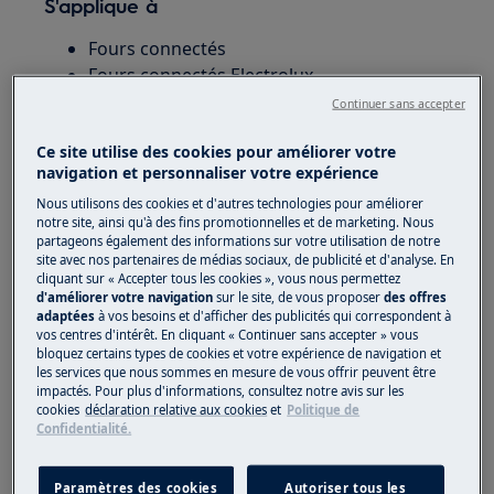
S'applique à
Fours connectés
Fours connectés Electrolux
Continuer sans accepter
Solution
Ce site utilise des cookies pour améliorer votre
navigation et personnaliser votre expérience
Lorsque le compte est créé et activé sur votre
appareil mobile, vous allez pouvoir maintenant
Nous utilisons des cookies et d'autres technologies pour améliorer
notre site, ainsi qu'à des fins promotionnelles et de marketing. Nous
connecter votre four à l'application.
partageons également des informations sur votre utilisation de notre
site avec nos partenaires de médias sociaux, de publicité et d'analyse. En
Ouvrez l'application et ajoutez votre
cliquant sur « Accepter tous les cookies », vous nous permettez
appareil en cliquant sur le bouton de
d'améliorer votre navigation
sur le site, de vous proposer
des offres
adaptées
à vos besoins et d'afficher des publicités qui correspondent à
commande
vos centres d'intérêt. En cliquant « Continuer sans accepter » vous
bloquez certains types de cookies et votre expérience de navigation et
les services que nous sommes en mesure de vous offrir peuvent être
impactés. Pour plus d'informations, consultez notre avis sur les
cookies
déclaration relative aux cookies
et
Politique de
Confidentialité.
Choisissez le produit concerné en cliquant
sur la photo correspondante.
Paramètres des cookies
Autoriser tous les