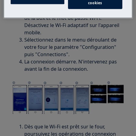
Avant de continuer, assurez-vous d'avoir à
cookies
portée de main les identifiants du routeur,
de la box et le mot de passe Wi-Fi.
Désactivez le Wi-Fi adaptatif sur l'appareil
mobile.
Sélectionnez dans le menu déroulant de
votre four le paramètre "Configuration"
puis "Connections".
La connexion démarre. N'intervenez pas
avant la fin de la connexion.
Dès que le Wi-Fi est prêt sur le four,
poursuivez les opérations de connexion