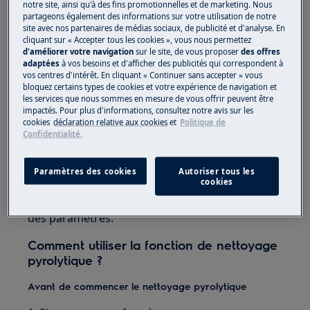
essuyées une fois le four refroidi. Le processus
notre site, ainsi qu'à des fins promotionnelles et de marketing. Nous
de nettoyage prend entre 1 et 3 heures, selon le
partageons également des informations sur votre utilisation de notre
site avec nos partenaires de médias sociaux, de publicité et d'analyse. En
programme de nettoyage que vous
cliquant sur « Accepter tous les cookies », vous nous permettez
sélectionnez. Le programme de nettoyage
d'améliorer votre navigation
sur le site, de vous proposer
des offres
adaptées
à vos besoins et d'afficher des publicités qui correspondent à
pyrolytique peut être utilisé chaque fois que
vos centres d'intérêt. En cliquant « Continuer sans accepter » vous
votre four a besoin d'un nettoyage en
bloquez certains types de cookies et votre expérience de navigation et
les services que nous sommes en mesure de vous offrir peuvent être
profondeur.
impactés. Pour plus d'informations, consultez notre avis sur les
cookies
déclaration relative aux cookies
et
Politique de
Tous les
fours Electrolux avec nettoyage pyrolytique
Confidentialité.
ont des rappels intégrés pour vous avertir
quand un nettoyage est nécessaire pour une
Paramètres des cookies
Autoriser tous les
cookies
performance optimale continue. Les rappels
peuvent être activés et désactivés dans le menu
des paramètres.
Comment utiliser la fonction de nettoyage
pyrolytique ?
Avant de commencer le nettoyage pyrolytique