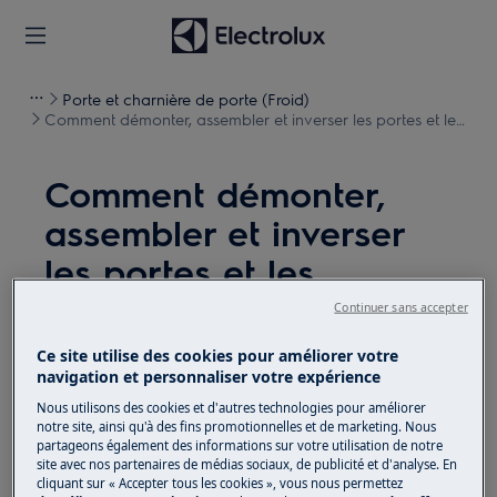
Porte et charnière de porte (Froid)
Comment démonter, assembler et inverser les portes et les
charnières (19)
Comment démonter,
assembler et inverser
les portes et les
charnières (19)
Continuer sans accepter
Ce site utilise des cookies pour améliorer votre
Solution
navigation et personnaliser votre expérience
Avant toute opération de maintenance, éteignez
Nous utilisons des cookies et d'autres technologies pour améliorer
notre site, ainsi qu'à des fins promotionnelles et de marketing. Nous
l'appareil et débranchez la fiche secteur de la
prise.
partageons également des informations sur votre utilisation de notre
site avec nos partenaires de médias sociaux, de publicité et d'analyse. En
Faites toujours attention lorsque vous déplacez des
cliquant sur « Accepter tous les cookies », vous nous permettez