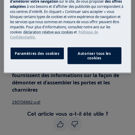
d'améliorer votre navigation
sur le site, de vous proposer
des offres
appareils, pour les appareils lourds, il faut deux
adaptées
à vos besoins et d'afficher des publicités qui correspondent à
personnes pour le déplacer.
vos centres d'intérêt. En cliquant « Continuer sans accepter » vous
bloquez certains types de cookies et votre expérience de navigation et
Utilisez toujours des gants de sécurité et des
les services que nous sommes en mesure de vous offrir peuvent être
impactés. Pour plus d'informations, consultez notre avis sur les
chaussures fermées.
cookies
déclaration relative aux cookies
et
Politique de
Confidentialité.
Veuillez noter que l'auto-réparation ou la réparation
non professionnelle peut avoir des conséquences sur
Paramètres des cookies
Autoriser tous les
la sécurité si elle n'est pas effectuée correctement
cookies
Les instructions sur les portes inversées
fournissent des informations sur la façon de
démonter et d'assembler les portes et les
charnières
280158882.pdf
Cet article vous a-t-il été utile ?