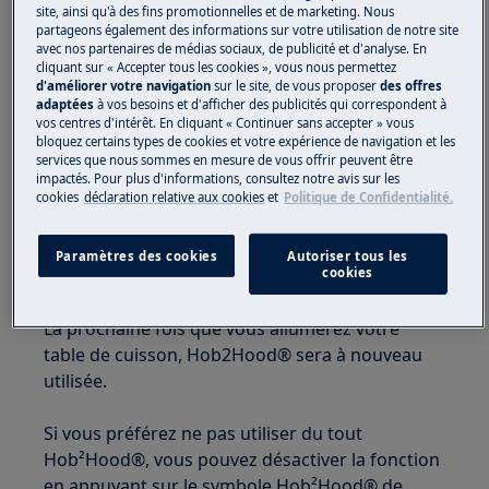
site, ainsi qu'à des fins promotionnelles et de marketing. Nous
la hotte réagit et allume la lumière et le
partageons également des informations sur votre utilisation de notre site
ventilateur. Le mode par défaut est celui où la
avec nos partenaires de médias sociaux, de publicité et d'analyse. En
cliquant sur « Accepter tous les cookies », vous nous permettez
lumière est allumée, le ventilateur à faible
d'améliorer votre navigation
sur le site, de vous proposer
des offres
vitesse lors de l'ébullition et le ventilateur à
adaptées
à vos besoins et d'afficher des publicités qui correspondent à
vos centres d'intérêt. En cliquant « Continuer sans accepter » vous
vitesse moyenne lors de la friture.
bloquez certains types de cookies et votre expérience de navigation et les
services que nous sommes en mesure de vous offrir peuvent être
Si la vitesse du ventilateur ne correspond pas à
impactés. Pour plus d'informations, consultez notre avis sur les
vos besoins pendant une séance de cuisson,
cookies
déclaration relative aux cookies
et
Politique de Confidentialité.
vous pouvez l'ajuster sur la table de cuisson ou
directement sur la hotte. Si vous ajustez la
Paramètres des cookies
Autoriser tous les
cookies
vitesse du ventilateur sur la hotte, la fonction
Hob2Hood® sera temporairement désactivée.
La prochaine fois que vous allumerez votre
table de cuisson, Hob2Hood® sera à nouveau
utilisée.
Si vous préférez ne pas utiliser du tout
Hob²Hood®, vous pouvez désactiver la fonction
en appuyant sur le symbole Hob²Hood® de