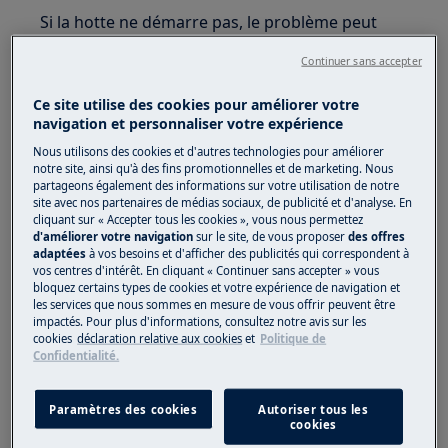
Si la hotte ne démarre pas, le problème peut
être causé par la fiche, la prise de courant ou
Continuer sans accepter
l'alimentation électrique. Si les voyants ne
fonctionnent pas, vérifiez d'abord l'alimentation
Ce site utilise des cookies pour améliorer votre
électrique.
navigation et personnaliser votre expérience
Nous utilisons des cookies et d'autres technologies pour améliorer
Si la hotte est branchée sur une prise, essayez
notre site, ainsi qu'à des fins promotionnelles et de marketing. Nous
de brancher un petit appareil (une lampe ou
partageons également des informations sur votre utilisation de notre
site avec nos partenaires de médias sociaux, de publicité et d'analyse. En
une bouilloire, par exemple) sur cette prise pour
cliquant sur « Accepter tous les cookies », vous nous permettez
vérifier son bon fonctionnement.
d'améliorer votre navigation
sur le site, de vous proposer
des offres
adaptées
à vos besoins et d'afficher des publicités qui correspondent à
Si l'appareil ne fonctionne pas:
vos centres d'intérêt. En cliquant « Continuer sans accepter » vous
bloquez certains types de cookies et votre expérience de navigation et
les services que nous sommes en mesure de vous offrir peuvent être
Il pourrait y avoir un problème
impactés. Pour plus d'informations, consultez notre avis sur les
d'alimentation électrique spécifique à la
cookies
déclaration relative aux cookies
et
Politique de
prise.
Confidentialité.
Vérifiez le disjoncteur ou les fusibles.
Paramètres des cookies
Autoriser tous les
Si l'alimentation électrique fonctionne:
cookies