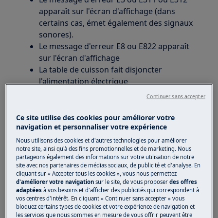
apparaît sur l'écran d'affichage (dans
certains cas, émet également des signaux
sonores).
Le message d'erreur E8 ou E822 apparaît
sur l'écran d'affichage
La table de cuisson fait disjoncter
l'alimentation électrique
Continuer sans accepter
S'applique à :
Ce site utilise des cookies pour améliorer votre
table à induction
navigation et personnaliser votre expérience
cuisinière avec table à induction
Nous utilisons des cookies et d'autres technologies pour améliorer
Solution :
notre site, ainsi qu'à des fins promotionnelles et de marketing. Nous
partageons également des informations sur votre utilisation de notre
site avec nos partenaires de médias sociaux, de publicité et d'analyse. En
Dans le cas d’une nouvelle installation, les
cliquant sur « Accepter tous les cookies », vous nous permettez
problèmes mentionnés ci-dessus indiquent
d'améliorer votre navigation
sur le site, de vous proposer
des offres
généralement que l'appareil n’a pas été installé
adaptées
à vos besoins et d'afficher des publicités qui correspondent à
vos centres d'intérêt. En cliquant « Continuer sans accepter » vous
correctement.
bloquez certains types de cookies et votre expérience de navigation et
les services que nous sommes en mesure de vous offrir peuvent être