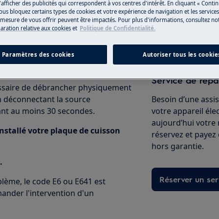
'afficher des publicités qui correspondent à vos centres d'intérêt. En cliquant « Conti
ous bloquez certains types de cookies et votre expérience de navigation et les service
esure de vous offrir peuvent être impactés. Pour plus d'informations, consultez notr
laration relative aux cookies
et
Politique de Confidentialité.
Vers la boutiqu
essaire de débrancher physiquement
en coupant l'alimentation électrique
Paramètres des cookies
Autoriser tous les cookie
Service de répa
cessaire de débrancher physiquement
 en déconnectant la source
Besoin d’une assi
ant au moins 30 secondes.
votre appareil él
aujourd’hui votre
 installé votre plaque de cuisson
réservez et payez
hors garantie.
.
Réserver un ser
oblème, le code E6 ou E641 est
ander l'intervention d'un