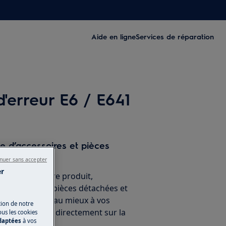
Aide en ligne
Services de réparation
'erreur E6 / E641
ne d’accessoires et pièces
nuer sans accepter
er
nement de votre produit,
 accessoires, pièces détachées et
ien, répondant au mieux à vos
tion de notre
ien. A acheter directement sur la
ous les cookies
adaptées
à vos
Electrolux.