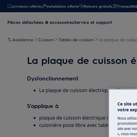
Livraison offerte
Installation offerte
Retours gratuits
Tranquillit
Pièces détachées & accessoires
Service et support
Assistance
Cuisson
Tables de cuisson
La plaque de cuisso
La plaque de cuisson él
Dysfonctionnement
La plaque de cuisson électrique affiche le
Ce site u
S'applique à
votre ex
plaque de cuisson électrique intégrée
Nous utiliso
promotionne
cuisinière pose libre avec table de cuisson
site avec no
», vous nou