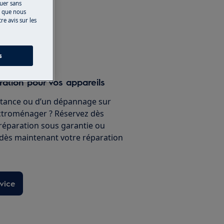
nuer sans
s que nous
e avis sur les
e en ligne
s
ration pour vos appareils
stance ou d’un dépannage sur
ectroménager ? Réservez dès
 réparation sous garantie ou
 dès maintenant votre réparation
vice