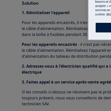
besoins et d
Solution
accepter » v
sommes en m
1. Réinitialiser l'appareil
cookies
déc
Pour les appareils encastrés, il n'est pas néc
le câble d'alimentation. Réinitialisez l'appareil 
dans la boîte à fusibles pendant 30 secondes.
Pour les appareils encastrés
- il n'est pas né
le câble d'alimentation. Réinitialisez l'appareil
d'alimentation du tableau de distribution pend
2. Adressez-vous à l'électricien qualifié qui a
électrique
3. Faites appel à un service après-vente agréé
Si les conseils ci-dessus ne résolvent pas le pr
toujours présent, nous vous conseillons de dem
technicien SAV.