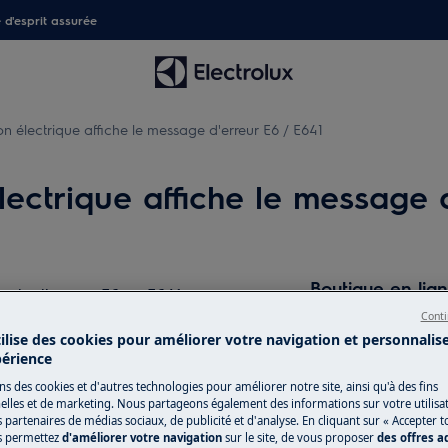
é d'esprit assurée
n électrique affiche le message d'erreur E6 / E641
ectrique affiche le message d
Boutique en lig
 code d'erreur E6 ou E641
détachées
Conti
tilise des cookies pour améliorer votre navigation et personnalis
Pour profiter plei
périence
découvrez tous les
ns des cookies et d'autres technologies pour améliorer notre site, ainsi qu'à des fins
produits d’entret
lles et de marketing. Nous partageons également des informations sur votre utilisa
 électrique
besoins, du quotid
s partenaires de médias sociaux, de publicité et d'analyse. En cliquant sur « Accepter t
s permettez
d'améliorer votre navigation
sur le site, de vous proposer
des offres 
boutique en ligne 