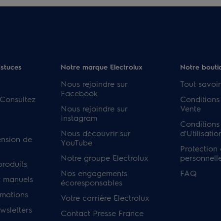
astuces
Notre marque Electrolux
Notre bouti
Nous rejoindre sur
Tout savoir
Facebook
 Consultez
Conditions
Nous rejoindre sur
Vente
Instagram
Conditions
Nous découvrir sur
d'Utilisatio
ension de
YouTube
Protection
Notre groupe Electrolux
personnell
produits
Nos engagements
FAQ
 manuels
écoresponsables
rmations
Votre carrière Electrolux
sletters
Contact Presse France