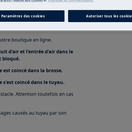
laration relative aux cookies
et
Politique de Confidentialité.
 en place.
Paramètres des cookies
Autoriser tous les cookie
otre boutique en ligne.
uit d'air et l'entrée d'air dans le
t bloqué.
se est coincé dans la brosse.
se s'est coincé dans le tuyau.
stacle. Attention toutefois en cas
mages causés au tuyau par son