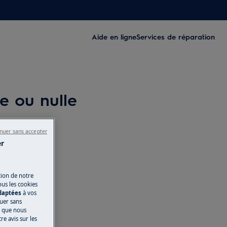
Aide en ligne
Services de réparation
te ou nulle
nuer sans accepter
er
tion de notre
ous les cookies
adaptées
à vos
nuer sans
s que nous
e avis sur les