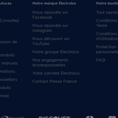
astuces
Notre marque Electrolux
Notre bouti
Nous rejoindre sur
Tout savoir
Facebook
 Consultez
Conditions
Nous rejoindre sur
Vente
Instagram
Conditions
Nous découvrir sur
d'Utilisatio
ension de
YouTube
Protection
Notre groupe Electrolux
personnell
produits
Nos engagements
FAQ
 manuels
écoresponsables
rmations
Votre carrière Electrolux
sletters
Contact Presse France
oduits
ntrat