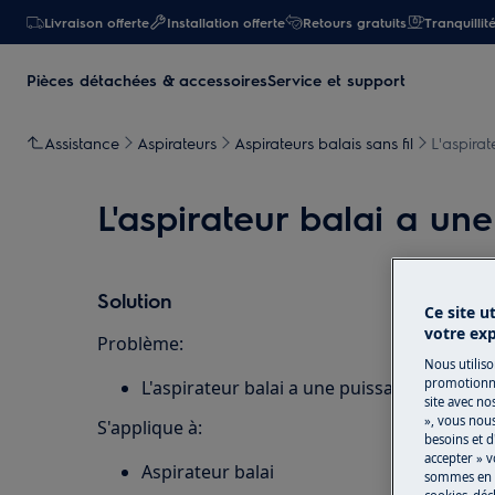
Livraison offerte
Installation offerte
Retours gratuits
Tranquillit
Pièces détachées & accessoires
Service et support
Assistance
Aspirateurs
Aspirateurs balais sans fil
L'aspirat
L'aspirateur balai a une
Solution
Ce site u
votre ex
Problème:
Nous utiliso
promotionne
L'aspirateur balai a une puissance d'aspira
site avec no
», vous nou
S'applique à:
besoins et d
accepter » v
Aspirateur balai
sommes en m