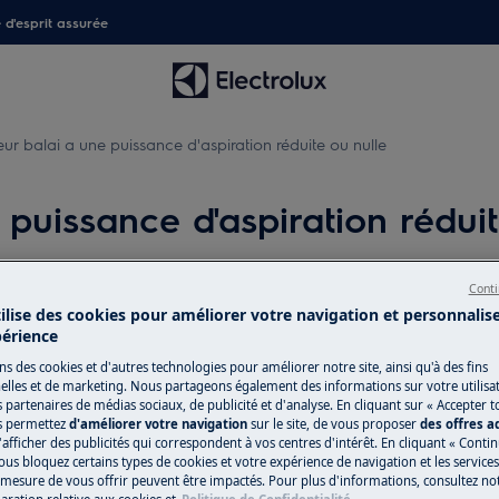
é d'esprit assurée
eur balai a une puissance d'aspiration réduite ou nulle
 puissance d'aspiration rédui
Conti
tilise des cookies pour améliorer votre navigation et personnalis
périence
ns des cookies et d'autres technologies pour améliorer notre site, ainsi qu'à des fins
lles et de marketing. Nous partageons également des informations sur votre utilisa
tion réduite ou nulle
s partenaires de médias sociaux, de publicité et d'analyse. En cliquant sur « Accepter t
s permettez
d'améliorer votre navigation
sur le site, de vous proposer
des offres 
'afficher des publicités qui correspondent à vos centres d'intérêt. En cliquant « Conti
ous bloquez certains types de cookies et votre expérience de navigation et les service
esure de vous offrir peuvent être impactés. Pour plus d'informations, consultez notr