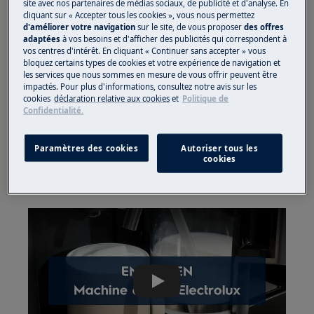
site avec nos partenaires de médias sociaux, de publicité et d'analyse. En
ici
cliquant sur « Accepter tous les cookies », vous nous permettez
d'améliorer votre navigation
sur le site, de vous proposer
des offres
Vous pouvez utiliser une torche légère pour une
adaptées
à vos besoins et d'afficher des publicités qui correspondent à
inspection plus approfondie et plus facile à
vos centres d'intérêt. En cliquant « Continuer sans accepter » vous
bloquez certains types de cookies et votre expérience de navigation et
l'intérieur de l'appareil.
les services que nous sommes en mesure de vous offrir peuvent être
impactés. Pour plus d'informations, consultez notre avis sur les
2. Mettez à l'arrêt l'appareil à l'aide de
cookies
déclaration relative aux cookies
et
Politique de
Confidentialité.
l'interrupteur principal se trouvant sur le
côté droit (pour accéder à l'interrupteur, vous
devez retirer l'appareil). Après quelques
Paramètres des cookies
Autoriser tous les
cookies
secondes, remettez en fonctionnement la
machine à café à l'aide de l'interrupeur.
Play