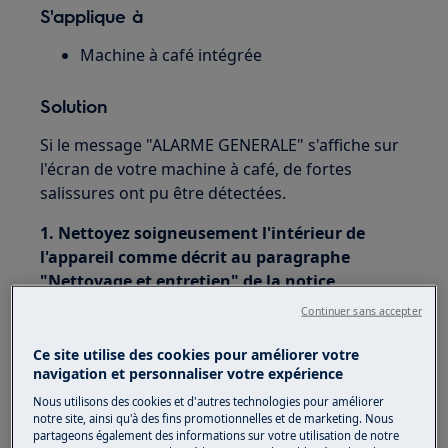
S'applique à
Machine à café intégrée
Solution
Si le message "ALARME GENERALE" s'affiche sur
l'écran de votre machine à café, de fortes
salissures ont pu être détectées.
1. Nettoyez soigneusement l'intérieur de
l'appareil comme décrit au paragraphe
"Nettoyage et entretien" de la notice
d'utilisation.
Continuer sans accepter
Vous pouvez la retrouver . Munissez-vous
Ce site utilise des cookies pour améliorer votre
auparavant du PNC/modèle de votre appareil
navigation et personnaliser votre expérience
indiqué sur la plaque signalétique, collée sur la
Nous utilisons des cookies et d'autres technologies pour améliorer
machine.
notre site, ainsi qu'à des fins promotionnelles et de marketing. Nous
partageons également des informations sur votre utilisation de notre