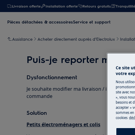
Livraison offerte
Installation offerte
Retours gratuits
Tranquillit
Pièces détachées & accessoires
Service et support
Assistance
Acheter directement auprès d'Electrolux
Installa
Puis-je reporter ma livr
Ce site u
votre ex
Dysfonctionnement
Nous utiliso
promotionne
Je souhaite modifier ma livraison / installation
site avec no
commande
», vous nou
besoins et d
accepter » v
Solution
sommes en m
cookies
déc
Petits électroménagers et colis