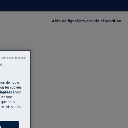
Aide en ligne
Services de réparation
nuer sans accepter
er
tion de notre
ous les cookies
adaptées
à vos
nuer sans
s que nous
e avis sur les
s