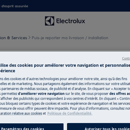
é d'esprit assurée
tion & Services
Puis-je reporter ma livraison / installation
aison / installation
Conti
tilise des cookies pour améliorer votre navigation et personnalis
périence
ns des cookies et d'autres technologies pour améliorer notre site, ainsi qu'à des fins
lles et de marketing. Nous partageons également des informations sur votre utilisa
 après avoir reçu ma confirmation de
s partenaires de médias sociaux, de publicité et d'analyse. En cliquant sur « Accepter t
s permettez
d'améliorer votre navigation
sur le site, de vous proposer
des offres 
'afficher des publicités qui correspondent à vos centres d'intérêt. En cliquant « Conti
ous bloquez certains types de cookies et votre expérience de navigation et les service
esure de vous offrir peuvent être impactés. Pour plus d'informations, consultez notr
laration relative aux cookies
et
Politique de Confidentialité.
Paramètres des cookies
Autoriser tous les cookie