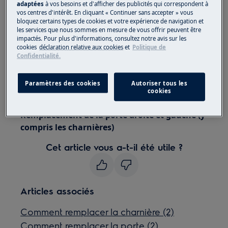
appareils, pour les appareils lourds, il faut deux
adaptées
à vos besoins et d'afficher des publicités qui correspondent à
vos centres d'intérêt. En cliquant « Continuer sans accepter » vous
personnes pour le déplacer.
bloquez certains types de cookies et votre expérience de navigation et
les services que nous sommes en mesure de vous offrir peuvent être
Utilisez toujours des gants de sécurité et des
impactés. Pour plus d'informations, consultez notre avis sur les
cookies
déclaration relative aux cookies
et
Politique de
chaussures fermées.
Confidentialité.
Veuillez noter que l'auto-réparation ou la réparation
non professionnelle peut avoir des conséquences sur
Paramètres des cookies
Autoriser tous les
cookies
la sécurité si elle n'est pas effectuée correctement
Remplacement de la porte droite et gauche (y
compris les charnières)
Cet article vous a-t-il été utile ?
Articles associés
Comment remplacer la charnière (2)
Comment remplacer la porte (2)