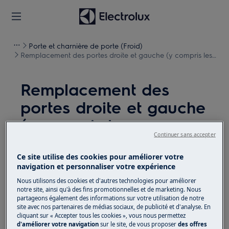
Porte et charnière de porte (Froid)
Remplacement des portes droite et gauche (y compris les
charnières) 7KL
Remplacement des
portes droite et gauche
(y compris les
Continuer sans accepter
charnières) 7KL
Ce site utilise des cookies pour améliorer votre
navigation et personnaliser votre expérience
Solution
Nous utilisons des cookies et d'autres technologies pour améliorer
Avant toute opération de maintenance, éteignez
notre site, ainsi qu'à des fins promotionnelles et de marketing. Nous
partageons également des informations sur votre utilisation de notre
l'appareil et débranchez la fiche secteur de la
prise.
site avec nos partenaires de médias sociaux, de publicité et d'analyse. En
cliquant sur « Accepter tous les cookies », vous nous permettez
Faites toujours attention lorsque vous déplacez des
d'améliorer votre navigation
sur le site, de vous proposer
des offres