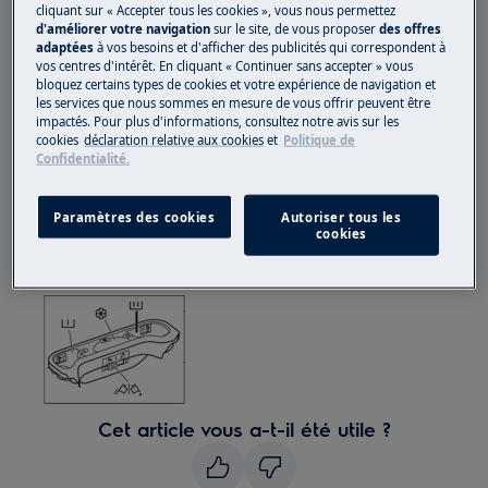
cliquant sur « Accepter tous les cookies », vous nous permettez
personnes pour le déplacer.
d'améliorer votre navigation
sur le site, de vous proposer
des offres
adaptées
à vos besoins et d'afficher des publicités qui correspondent à
Utilisez toujours des gants de sécurité et des
vos centres d'intérêt. En cliquant « Continuer sans accepter » vous
chaussures fermées.
bloquez certains types de cookies et votre expérience de navigation et
les services que nous sommes en mesure de vous offrir peuvent être
impactés. Pour plus d'informations, consultez notre avis sur les
Veuillez noter que l'auto-réparation ou la réparation
cookies
déclaration relative aux cookies
et
Politique de
non professionnelle peut avoir des conséquences sur
Confidentialité.
la sécurité si elle n'est pas effectuée correctement
Paramètres des cookies
Autoriser tous les
Comment démonter et assembler le bac à
cookies
produits
Cet article vous a-t-il été utile ?