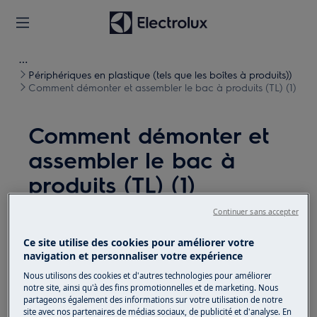
Périphériques en plastique (tels que les boîtes à produits))
Comment démonter et assembler le bac à produits (TL) (1)
Comment démonter et
assembler le bac à
produits (TL) (1)
Continuer sans accepter
Solution
Ce site utilise des cookies pour améliorer votre
Avant toute opération de maintenance, éteignez
navigation et personnaliser votre expérience
l'appareil et débranchez la fiche secteur de la prise.
Nous utilisons des cookies et d'autres technologies pour améliorer
notre site, ainsi qu'à des fins promotionnelles et de marketing. Nous
Faites toujours attention lorsque vous déplacez des
partageons également des informations sur votre utilisation de notre
appareils, pour les appareils lourds, il faut deux
site avec nos partenaires de médias sociaux, de publicité et d'analyse. En