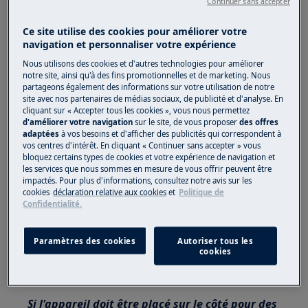
l'appareil nécessitent des compétences et des
Continuer sans accepter
connaissances spécifiques et ne peuvent être
Ce site utilise des cookies pour améliorer votre
effectués que par des ingénieurs de service
navigation et personnaliser votre expérience
qualifiés et autorisés.
Nous utilisons des cookies et d'autres technologies pour améliorer
notre site, ainsi qu'à des fins promotionnelles et de marketing. Nous
Cette plateforme n'est pas équipée d'un
partageons également des informations sur votre utilisation de notre
interrupteur ON/OFF.
site avec nos partenaires de médias sociaux, de publicité et d'analyse. En
cliquant sur « Accepter tous les cookies », vous nous permettez
Avant d'accéder aux composants internes,
d'améliorer votre navigation
sur le site, de vous proposer
des offres
adaptées
à vos besoins et d'afficher des publicités qui correspondent à
retirez la fiche de la prise pour couper
vos centres d'intérêt. En cliquant « Continuer sans accepter » vous
l'alimentation électrique.
bloquez certains types de cookies et votre expérience de navigation et
les services que nous sommes en mesure de vous offrir peuvent être
impactés. Pour plus d'informations, consultez notre avis sur les
Certains composants de la partie mécanique
cookies
déclaration relative aux cookies
et
Politique de
peuvent provoquer des blessures, portez donc
Confidentialité.
une protection appropriée et procédez avec
prudence.
Paramètres des cookies
Autoriser tous les
cookies
Videz toujours l'appareil de toute l'eau avant
de le poser sur le côté.
Si l'appareil doit être placé sur le côté pour des