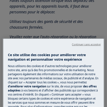
Faites toujours attention lorsque vous déplacez des
appareils, pour les appareils lourds, il faut deux
personnes pour le déplacer.
Utilisez toujours des gants de sécurité et des
chaussures fermées.
Veuillez noter que l'auto-réparation ou la réparation
non professionnelle peut avoir des conséquences sur
Continuer sans accepter
la sécurité si elle n'est pas effectuée correctement
Ce site utilise des cookies pour améliorer votre
1. Distributeur d'eau
navigation et personnaliser votre expérience
Nous utilisons des cookies et d'autres technologies pour améliorer
notre site, ainsi qu'à des fins promotionnelles et de marketing. Nous
partageons également des informations sur votre utilisation de notre
site avec nos partenaires de médias sociaux, de publicité et d'analyse. En
cliquant sur « Accepter tous les cookies », vous nous permettez
d'améliorer votre navigation
sur le site, de vous proposer
des offres
adaptées
à vos besoins et d'afficher des publicités qui correspondent à
vos centres d'intérêt. En cliquant « Continuer sans accepter » vous
bloquez certains types de cookies et votre expérience de navigation et
les services que nous sommes en mesure de vous offrir peuvent être
impactés. Pour plus d'informations, consultez notre avis sur les