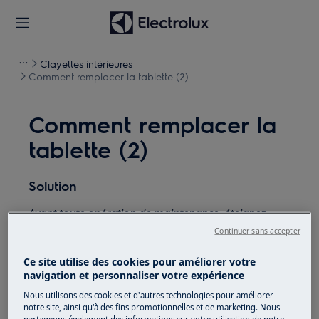
Clayettes intérieures
Comment remplacer la tablette (2)
Comment remplacer la
tablette (2)
Solution
Avant toute opération de maintenance, éteignez
l'appareil et débranchez la fiche secteur de la
prise.
Continuer sans accepter
Faites toujours attention lorsque vous déplacez des
Ce site utilise des cookies pour améliorer votre
navigation et personnaliser votre expérience
appareils, pour les appareils lourds, il faut deux
personnes pour le déplacer.
Nous utilisons des cookies et d'autres technologies pour améliorer
notre site, ainsi qu'à des fins promotionnelles et de marketing. Nous
partageons également des informations sur votre utilisation de notre