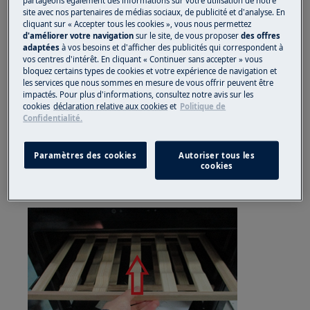
Utilisez toujours des gants de sécurité et des
site avec nos partenaires de médias sociaux, de publicité et d'analyse. En
chaussures fermées.
cliquant sur « Accepter tous les cookies », vous nous permettez
d'améliorer votre navigation
sur le site, de vous proposer
des offres
Veuillez noter que l'auto-réparation ou la réparation
adaptées
à vos besoins et d'afficher des publicités qui correspondent à
vos centres d'intérêt. En cliquant « Continuer sans accepter » vous
non professionnelle peut avoir des conséquences sur
bloquez certains types de cookies et votre expérience de navigation et
la sécurité si elle n'est pas effectuée correctement
les services que nous sommes en mesure de vous offrir peuvent être
impactés. Pour plus d'informations, consultez notre avis sur les
COMMENT SUPPRIMER LA GRILLE
cookies
déclaration relative aux cookies
et
Politique de
Confidentialité.
1) Soulevez la grille pour la retirer
Paramètres des cookies
Autoriser tous les
cookies