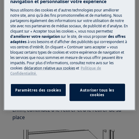
navigation et personnaliser votre expérience
chaussures fermées.
Nous utilisons des cookies et d'autres technologies pour améliorer
Veuillez noter que l'auto-réparation ou la réparation
notre site, ainsi qu'à des fins promotionnelles et de marketing. Nous
partageons également des informations sur votre utilisation de notre
non professionnelle peut avoir des conséquences sur
site avec nos partenaires de médias sociaux, de publicité et d'analyse. En
la sécurité si elle n'est pas effectuée correctement
cliquant sur « Accepter tous les cookies », vous nous permettez
d'améliorer votre navigation
sur le site, de vous proposer
des offres
adaptées
à vos besoins et d'afficher des publicités qui correspondent à
CHANGEMENT DE PANIER-REFROIDISSEUR-
vos centres d'intérêt. En cliquant « Continuer sans accepter » vous
CRISPER
bloquez certains types de cookies et votre expérience de navigation et
les services que nous sommes en mesure de vous offrir peuvent être
Tout d'abord, tirez le panier jusqu'à ce qu'il
impactés. Pour plus d'informations, consultez notre avis sur les
cookies
déclaration relative aux cookies
et
Politique de
atteigne sa position finale,
Confidentialité.
Ensuite, tirez doucement la face avant vers le
haut jusqu'à ce qu'elle se libère de ses guides
Paramètres des cookies
Autoriser tous les
cookies
sur les côtés.
Enfin, continuez à le retirer et à le retirer de sa
place