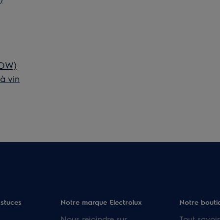
7DW)
à vin
astuces
Notre marque Electrolux
Notre bouti
Nous rejoindre sur
Tout savoir