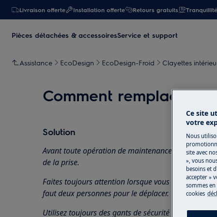
Livraison offerte
Installation offerte
Retours gratuits
Tranquillit
Pièces détachées & accessoires
Service et support
Assistance
EcoDesign
EcoDesign-Froid
Clayettes intérieu
Comment remplacer la t
Ce site u
votre ex
Solution
Nous utiliso
promotionne
Avant toute opération de maintenance, éteignez l'ap
site avec no
», vous nou
de la
prise.
besoins et d
accepter » v
Faites toujours attention lorsque vous déplacez des a
sommes en m
faut deux personnes pour le déplacer.
cookies
déc
Utilisez toujours des gants de sécurité et des chaus