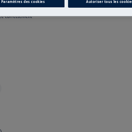
Paramètres des cookies
Autoriser tous les cookie
n non professionnelle peut avoir des
tuée correctement
)