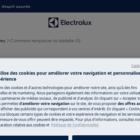
é d'esprit assurée
res
Comment remplacer la tablette (5)
ablette (5)
Conti
tilise des cookies pour améliorer votre navigation et personnalis
périence
ns des cookies et d'autres technologies pour améliorer notre site, ainsi qu'à des fins
lles et de marketing. Nous partageons également des informations sur votre utilisa
pareil et débranchez la fiche secteur
s partenaires de médias sociaux, de publicité et d'analyse. En cliquant sur « Accepter t
s permettez
d'améliorer votre navigation
sur le site, de vous proposer
des offres 
'afficher des publicités qui correspondent à vos centres d'intérêt. En cliquant « Conti
ous bloquez certains types de cookies et votre expérience de navigation et les service
ppareils, pour les appareils lourds, il
esure de vous offrir peuvent être impactés. Pour plus d'informations, consultez notr
laration relative aux cookies
et
Politique de Confidentialité.
sures fermées.