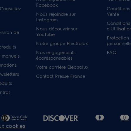
Facebook
 Consultez
Conditions
Nous rejoindre sur
Vente
Instagram
Conditions
Nous découvrir sur
d'Utilisatio
ension de
YouTube
Protection
Notre groupe Electrolux
personnell
produits
Nos engagements
FAQ
 manuels
écoresponsables
rmations
Votre carrière Electrolux
sletters
Contact Presse France
oduits
ntrat
aux cookies