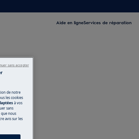
Aide en ligne
Services de réparation
nuer sans accepter
er
tion de notre
ous les cookies
adaptées
à vos
nuer sans
s que nous
e avis sur les