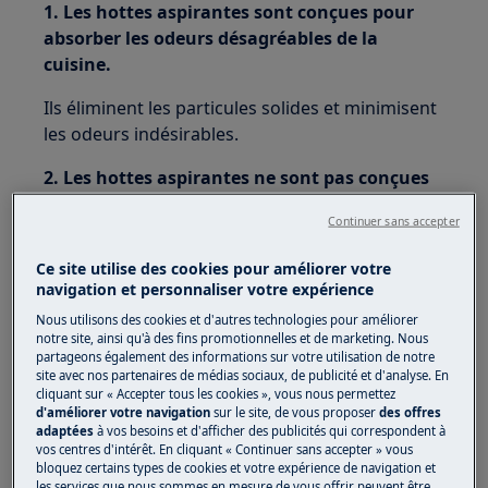
1. Les hottes aspirantes sont conçues pour
absorber les odeurs désagréables de la
cuisine.
Ils éliminent les particules solides et minimisent
les odeurs indésirables.
2. Les hottes aspirantes ne sont pas conçues
pour éliminer la vapeur.
Continuer sans accepter
Cependant, de par leur conception, ils en
Ce site utilise des cookies pour améliorer votre
retirent une certaine quantité, en fonction de la
navigation et personnaliser votre expérience
taille de la cuisine, du débit d'air et de la
Nous utilisons des cookies et d'autres technologies pour améliorer
quantité de vapeur produite.
notre site, ainsi qu'à des fins promotionnelles et de marketing. Nous
partageons également des informations sur votre utilisation de notre
Vérifiez la hotte sur la prise d’air
site avec nos partenaires de médias sociaux, de publicité et d'analyse. En
extérieure, sur le toit du bâtiment ou sur le
cliquant sur « Accepter tous les cookies », vous nous permettez
d'améliorer votre navigation
sur le site, de vous proposer
des offres
mur extérieur.
adaptées
à vos besoins et d'afficher des publicités qui correspondent à
Vérifiez la pression d'air devant l'orifice de
vos centres d'intérêt. En cliquant « Continuer sans accepter » vous
bloquez certains types de cookies et votre expérience de navigation et
sortie d'air externe lorsque la hotte est en
les services que nous sommes en mesure de vous offrir peuvent être