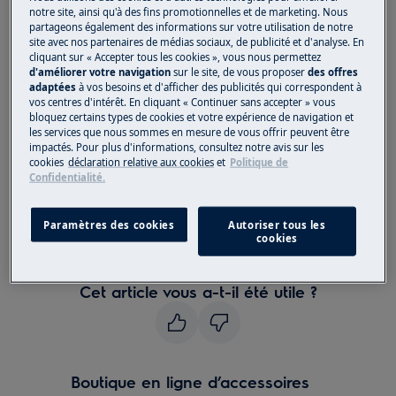
A9
notre site, ainsi qu'à des fins promotionnelles et de marketing. Nous
partageons également des informations sur votre utilisation de notre
Application Electrolux Wellbeing
site avec nos partenaires de médias sociaux, de publicité et d'analyse. En
cliquant sur « Accepter tous les cookies », vous nous permettez
d'améliorer votre navigation
sur le site, de vous proposer
des offres
Solution
adaptées
à vos besoins et d'afficher des publicités qui correspondent à
vos centres d'intérêt. En cliquant « Continuer sans accepter » vous
Un point blanc clignote-t-il sur votre
bloquez certains types de cookies et votre expérience de navigation et
appareil? Si oui, il se peut qu'il y ait un
les services que nous sommes en mesure de vous offrir peuvent être
impactés. Pour plus d'informations, consultez notre avis sur les
problème avec votre étiquette RFID Filter.
cookies
déclaration relative aux cookies
et
Politique de
Vérifiez que l'étiquette RFID située sur le
Confidentialité.
filtre n'est pas endommagée, manquante
ou dans la mauvaise position à l'extérieur
Paramètres des cookies
Autoriser tous les
du cadre de l'étiquette RFID sur le filtre. Si
cookies
tout va bien, veuillez contacter le support.
Cet article vous a-t-il été utile ?
Boutique en ligne d’accessoires