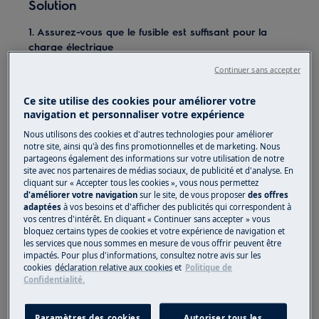
Solution
1. Assurez-vous que le fusible est suffisant pour la
charge électrique
Continuer sans accepter
Vérifiez auprès de votre électricien que le
fusible est du calibre voulu et que la table de
Ce site utilise des cookies pour améliorer votre
cuisson est raccordée à un groupe de fusibles
navigation et personnaliser votre expérience
distinct.
Nous utilisons des cookies et d'autres technologies pour améliorer
notre site, ainsi qu'à des fins promotionnelles et de marketing. Nous
2. Vérifiez que l'appareil est correctement raccordé à
partageons également des informations sur votre utilisation de notre
l'alimentation électrique
site avec nos partenaires de médias sociaux, de publicité et d'analyse. En
cliquant sur « Accepter tous les cookies », vous nous permettez
Assurez-vous que l'appareil est correctement
d'améliorer votre navigation
sur le site, de vous proposer
des offres
adaptées
à vos besoins et d'afficher des publicités qui correspondent à
installé en faisant appel à un installateur agréé.
vos centres d'intérêt. En cliquant « Continuer sans accepter » vous
bloquez certains types de cookies et votre expérience de navigation et
3. Faites appel à un centre de service après-vente
les services que nous sommes en mesure de vous offrir peuvent être
agréé
impactés. Pour plus d'informations, consultez notre avis sur les
cookies
déclaration relative aux cookies
et
Politique de
Confidentialité.
Si les conseils ci-dessus ne résolvent pas le
problème, nous vous conseillons de demander
l'intervention d'un technicien SAV.
Paramètres des cookies
Autoriser tous les