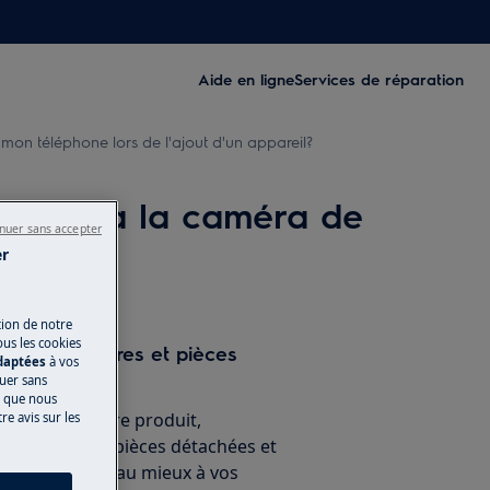
Aide en ligne
Services de réparation
mon téléphone lors de l'ajout d'un appareil?
accéder à la caméra de
nuer sans accepter
er
tion de notre
ous les cookies
ne d’accessoires et pièces
adaptées
à vos
nuer sans
s que nous
nement de votre produit,
e avis sur les
 accessoires, pièces détachées et
ien, répondant au mieux à vos