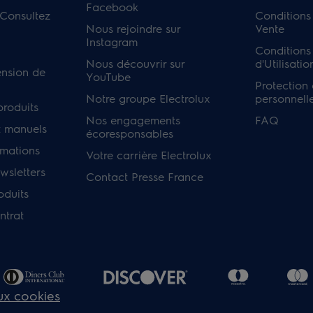
Facebook
 Consultez
Conditions
Nous rejoindre sur
Vente
Instagram
Conditions
Nous découvrir sur
d'Utilisatio
ension de
YouTube
Protection
Notre groupe Electrolux
personnell
produits
Nos engagements
FAQ
 manuels
écoresponsables
rmations
Votre carrière Electrolux
sletters
Contact Presse France
oduits
ntrat
aux cookies