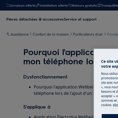
Livraison offerte
Installation offerte
Retours gratuits
Tranquillit
Pièces détachées & accessoires
Service et support
Assistance
Confort de la maison
Purificateurs d'air
Pourqu
Pourquoi l'application 
mon téléphone lors de l
Ce site u
votre ex
Nous utiliso
Dysfonctionnement
promotionne
site avec no
Pourquoi l'application Wellbeing a-t-elle 
», vous nou
besoins et d
téléphone lors de l'ajout d'un appareil?
accepter » v
sommes en m
cookies
déc
S'applique à
Application Electrolux Wellbeing