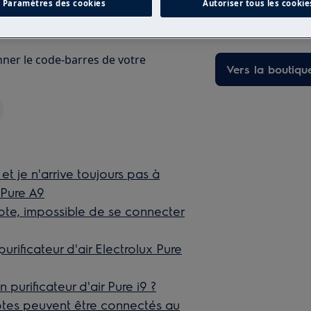
Paramètres des cookies
Autoriser tous les cookie
besoins, du quotid
boutique en ligne 
anner le code-barres de votre
Vers la boutiqu
t je n'arrive toujours pas à
 Pure A9
note, impossible de se connecter
rificateur d'air Electrolux Pure
purificateur d'air Pure i9 ?
tes peuvent être connectés au