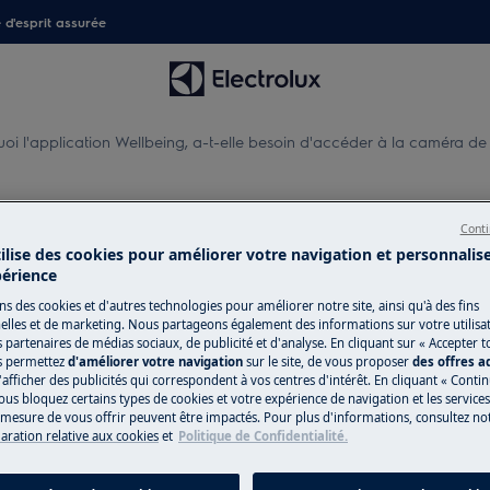
é d'esprit assurée
oi l'application Wellbeing, a-t-elle besoin d'accéder à la caméra de 
Wellbeing, a-t-elle besoin d'
Conti
'ajout d'un appareil?
tilise des cookies pour améliorer votre navigation et personnalis
périence
ns des cookies et d'autres technologies pour améliorer notre site, ainsi qu'à des fins
lles et de marketing. Nous partageons également des informations sur votre utilisa
s partenaires de médias sociaux, de publicité et d'analyse. En cliquant sur « Accepter t
Boutique en lig
besoin d'accéder à la caméra de mon
s permettez
d'améliorer votre navigation
sur le site, de vous proposer
des offres 
détachées
'afficher des publicités qui correspondent à vos centres d'intérêt. En cliquant « Conti
ous bloquez certains types de cookies et votre expérience de navigation et les service
Pour profiter plei
esure de vous offrir peuvent être impactés. Pour plus d'informations, consultez notr
laration relative aux cookies
et
Politique de Confidentialité.
découvrez tous les
produits d’entret