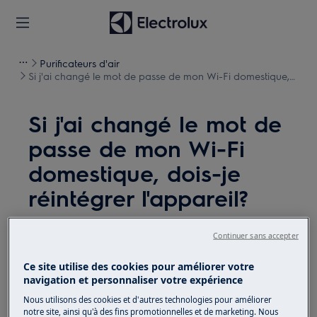
Purificateurs d'air
Si j'ai changé le mot de passe de mon Wi-Fi domestique,
dois-je réintégrer l'appareil?
Si j'ai changé le mot de
passe de mon Wi-Fi
domestique, dois-je
réintégrer l'appareil?
Dysfonctionnement
Continuer sans accepter
Si j'ai changé le mot de passe de mon Wi-Fi
Ce site utilise des cookies pour améliorer votre
domestique, dois-je réintégrer l'appareil?
navigation et personnaliser votre expérience
Nous utilisons des cookies et d'autres technologies pour améliorer
S'applique à
notre site, ainsi qu'à des fins promotionnelles et de marketing. Nous