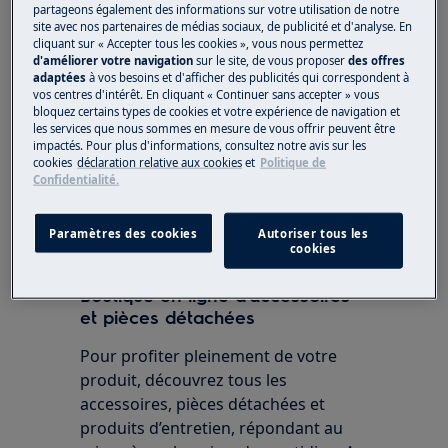
partageons également des informations sur votre utilisation de notre
Purificateur d'air de la série Pure A9
site avec nos partenaires de médias sociaux, de publicité et d'analyse. En
Appli Electrolux Wellbeing
cliquant sur « Accepter tous les cookies », vous nous permettez
d'améliorer votre navigation
sur le site, de vous proposer
des offres
adaptées
à vos besoins et d'afficher des publicités qui correspondent à
Solution
vos centres d'intérêt. En cliquant « Continuer sans accepter » vous
bloquez certains types de cookies et votre expérience de navigation et
les services que nous sommes en mesure de vous offrir peuvent être
Oui, vous devez à nouveau embarquer
impactés. Pour plus d'informations, consultez notre avis sur les
l'appareil.
cookies
déclaration relative aux cookies
et
Politique de
Confidentialité.
Cet article vous a-t-il été utile ?
Paramètres des cookies
Autoriser tous les
cookies
Boutique en ligne d’accessoires
et pièces détachées
Pour profiter pleinement de votre
produit, découvrez tous les
accessoires, pièces détachées et
produits d’entretien, répondant au